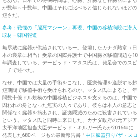
もある。日本での待機時間は、心臓、肝臓など各臓器による
が数年～十数年。中国はそれに比べると信じられないほどの
短さだ。
参考：戦慄の「脳死マシーン」再現、中国の移植病院に潜入
取材＝韓国報道
無尽蔵に臓器が供給されているー。登壇したカナダ勲章（日
本の褒章に相当）受章の国際弁護士で中国臓器移植問題を10
年調査している、デービッド・マタス氏は、発足会でのスピ
ーチで述べた。
なぜ、中国では大量の手術をこなし、医療倫理を逸脱する超
短期間で移植手術を受けられるのか。マタス氏によると、年
間数十億ドル規模の中国移植ビジネスを支えるのは、中国で
囚われの身となった無実の人々であり、彼らは本人の意志と
関係なく臓器を摘出され、証拠隠滅のために殺害されている
という。マタス氏と同時に来日した、カナダ政府の元アジア
太平洋地区担当大臣デービッド・キルガー氏らが2016年に
発表した680ページもの最新報告書「
中国臓器狩り/ザ・スロ