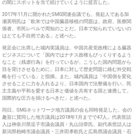
の闇にスポットを当て続けていくように提言した。
2017年11月に開かれたSMG関連会議でも、発起人である加
瀬英明氏は「欧米では中国臓器移植の問題は、政府、医療関
係者、市民レベルで周知のことだ。日本で知られていないの
はとても不自然である」と述べた。
発足会に出席した城内実議員は、中国共産党政権による臓器
ビジネスについて「国内ではナチス政権もびっくりするよう
なこと（残虐行為）を行っているが、こうした国内問題から
目を背けさせるために、日本に対して歴史問題に絡む外交戦
略を行っている」と指摘。また、城内議員は「中国側を変化
させることに力を入れるより、日本国内で法整備を行い、民
主主義や平和を愛する日本と価値を共有する国と連携して、
国際的な圧力を掛けるべきだ」と述べた。
同日、SMGネットワーク地方議員の会も同時発足した。会の
趣旨に賛同した地方議員は2018年1月までで47人。代表世話
人は神奈川県逗子市議会議員・丸山治章氏、副代表世話人は
新潟県柏崎市議会議員・三井田孝欧氏と広島県議会議員・石