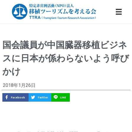
特定非営利活動法人・移植ツーリズムを考える会
国会議員が中国臓器移植ビジネ
国
スに日本が係わらないよう呼び
会
議
かけ
員
2018年1月26日
が
Facebook
Twitter
LINE
中
国