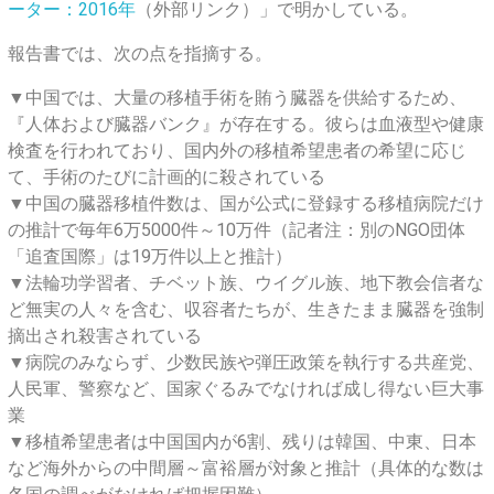
ーター：2016年
（外部リンク）」で明かしている。
報告書では、次の点を指摘する。
▼中国では、大量の移植手術を賄う臓器を供給するため、
『人体および臓器バンク』が存在する。彼らは血液型や健康
検査を行われており、国内外の移植希望患者の希望に応じ
て、手術のたびに計画的に殺されている
▼中国の臓器移植件数は、国が公式に登録する移植病院だけ
の推計で毎年6万5000件～10万件（記者注：別のNGO団体
「追査国際」は19万件以上と推計）
▼法輪功学習者、チベット族、ウイグル族、地下教会信者な
ど無実の人々を含む、収容者たちが、生きたまま臓器を強制
摘出され殺害されている
▼病院のみならず、少数民族や弾圧政策を執行する共産党、
人民軍、警察など、国家ぐるみでなければ成し得ない巨大事
業
▼移植希望患者は中国国内が6割、残りは韓国、中東、日本
など海外からの中間層～富裕層が対象と推計（具体的な数は