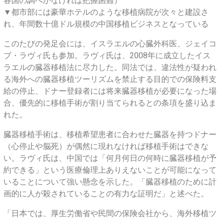
各国の調べがなければ把握困難）
▼都市部には豪華ホテルのような移植病院が次々と建設さ
れ、年間数十億ドル規模の中国移植ビジネスとなっている
このたびの発足会には、イスラエルの心臓外科医、ジェイコ
ブ・ラヴィ氏も参加。ラヴィ氏は、2008年に成立したイス
ラエルの臓器移植法に尽力した。同法では、違法性が疑われ
る海外への臓器移植ツーリズムを禁止する目的での保険料支
給の停止、ドナー登録者には将来臓器移植が必要になった場
合、優先的に移植手術が割り当てられるとの条項を盛り込ま
れた。
臓器移植手術は、移植希望患者に合わせた臓器を持つドナー
（心停止や脳死）が偶然に現れなければ移植手術はできな
い。ラヴィ氏は、中国では「何月何日の何時に臓器移植が予
約できる」という医療倫理上ありえないことが可能になって
いることについて強い懸念を示した。「臓器移植のために計
画的に人が殺されていることの有力な証明だ」と述べた。
「日本では、厚生労働省や民間の保険会社から、海外移植ツ