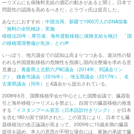
ーリズムにも保険料支給の適応の動きがあると聞く。日本で
問題性の認識を高めるべきだ」とラヴィ氏は提言した。
あなたにおすすめ：
中国当局、新疆で1900万人のDNA採集
「無料の全民検診」実施
移植法20年：厚労省、海外渡航移植に保険支給を検討 「国
の移植環境整備が先決」との声
いっぽう、地方議会での認知は高まりつつある。違法性の疑
われる外国渡航移植の危険性を指摘し国内法整備を求める意
見書は、
青森県上北郡六戸町議会（2014年、同議会リン
ク
）
、
鎌倉市議会（2016年）
、
埼玉県議会（2017年）
、
名
古屋県議会（同年）
と4議会から提出されている。
2008年6月、国際移植学会が中心とした国際会議で、臓器取
引と海外移植ツーリズムを禁止し、自国での臓器移植の推進
する
「イスタンブール宣言（日本語訳付きリンク）」
が日本
を含む180カ国で採択された。この宣言により、日本でも臓
器移植法の改正論議が高まって、2009年に15歳未満の臓器
提供を認め、本人の意思が不明な場合には、家族の承諾で臓