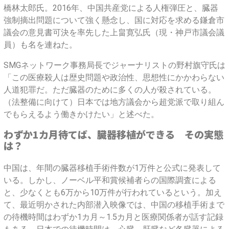
橋林太郎氏。2016年、中国共産党による人権弾圧と、臓器
強制摘出問題について強く懸念し、国に対応を求める鎌倉市
議会の意見書可決を率先した上畠寛弘氏（現・神戸市議会議
員）も名を連ねた。
SMGネットワーク事務局長でジャーナリストの野村旗守氏は
「この医療殺人は歴史問題や政治性、思想性にかかわらない
人道犯罪だ。ただ臓器のために多くの人が殺されている。
（法整備に向けて）日本では地方議会から超党派で取り組ん
でもらえるよう働きかけたい」と述べた。
わずか1カ月待てば、臓器移植ができる その実態
は？
中国は、年間の臓器移植手術件数が1万件と公式に発表して
いる。しかし、ノーベル平和賞候補者らの国際調査による
と、少なくとも6万から10万件が行われているという。加え
て、最近明かされた内部潜入映像では、中国の移植手術まで
の待機時間はわずか1カ月～1.5カ月と医療関係者が話す記録