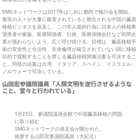
が
SMGネットワークは2017年はじめに都内で検討会を開始。
係
無実の人々が大量に殺害されていると懸念される中国の臓器
移植ビジネスを追及し、この非人道的行為に日本人の移植希
わ
望患者や家族、医療関係者、行政、医療保険会社など民間企
ら
業が係わらないよう、広く呼び掛ける。目標は、臓器移植手
術の安全性と合法性、生命倫理が確立されていない国に移植
な
目的で渡航することを禁じる臓器移植関連法案を可決するこ
と。同様の法案は台湾、イタリア、スペイン、イスラエル、
い
ノルウェーで可決している。
よ
山田宏参議院議員「人類文明を逆行させるような
こと、堂々と行われている」
う
呼
1月23日、参議院議員会館で中国臓器移植の問題
び
に取り組む
SMGネットワークの発足会が開かれた。
か
挨拶する山田宏参議院議員（大紀元）