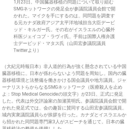
臓
1月23日、中国臓器移植の問題について取り組む
SMGネットワークの発足会が参議院議員会館で開
器
かれた。マイクを手にするのは、同問題を調査す
移
る元カナダ政府アジア太平洋地域担当大臣デービ
ッド・キルガー氏、その右がイスラエルの心臓外
植
科医ジェイコブ・ラヴィ氏、手前は国際人権弁護
士デービッド・マタス氏（山田宏参議院議員
ビ
Twitterより）
ジ
（大紀元時報日本）非人道的行為が強く懸念されている中国
ネ
臓器移植に、日本が係わらないよう問題を周知し、国内の臓
器移植環境と法整備を働きかける国会議員や地方議員、ジャ
ス
ーナリストらからなるSMGネットワーク（医療殺人を止め
よ：Stop Medical Genocideの頭文字）が23日、正式に発足
に
した。代表は外交評論家の加瀬英明氏。参議院議員会館で開
日
かれた発足式では、会の趣旨に賛同する山田宏参議院議員、
城内実衆議院議員らが挨拶を行った。カナダとイスラエルか
本
ら招かれた同問題専門家3人がスピーチを通じて、日本の臓
器移植法の整備を後押しした。