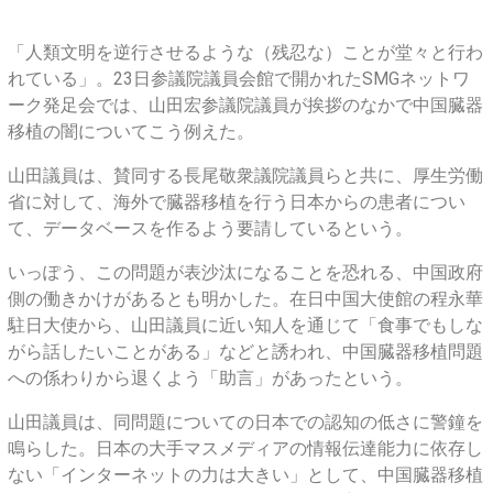
け
「人類文明を逆行させるような（残忍な）ことが堂々と行わ
れている」。23日参議院議員会館で開かれたSMGネットワ
ーク発足会では、山田宏参議院議員が挨拶のなかで中国臓器
移植の闇についてこう例えた。
山田議員は、賛同する長尾敬衆議院議員らと共に、厚生労働
省に対して、海外で臓器移植を行う日本からの患者につい
て、データベースを作るよう要請しているという。
いっぽう、この問題が表沙汰になることを恐れる、中国政府
側の働きかけがあるとも明かした。在日中国大使館の程永華
駐日大使から、山田議員に近い知人を通じて「食事でもしな
がら話したいことがある」などと誘われ、中国臓器移植問題
への係わりから退くよう「助言」があったという。
山田議員は、同問題についての日本での認知の低さに警鐘を
鳴らした。日本の大手マスメディアの情報伝達能力に依存し
ない「インターネットの力は大きい」として、中国臓器移植