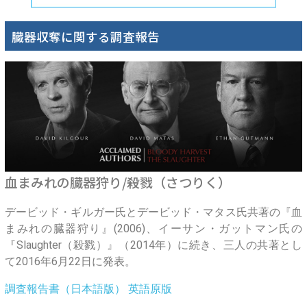
臓器収奪に関する調査報告
血まみれの臓器狩り/殺戮（さつりく）
デービッド・ギルガー氏とデービッド・マタス氏共著の『血
まみれの臓器狩り』(2006)、イーサン・ガットマン氏の
『Slaughter（殺戮）』（2014年）に続き、三人の共著とし
て2016年6月22日に発表。
調査報告書（日本語版）
英語原版