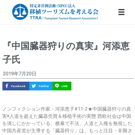
特定非営利活動法人・移植ツーリズムを考える会
『中国臓器狩りの真実』河添恵
『
子氏
中
国
2019年7月20日
臓
Facebook
Twitter
LINE
器
狩
ノンフィクション作家・河添恵子#11-2★中国臓器狩りの真
実◉人道を超えた臓器売買＆移植手術の実態 西欧社会は中国
り
を潰しにかかっている。横暴で不法、人道と人権を無視した
中国共産党が主導する「臓器狩り」は、もっと注目・非難さ