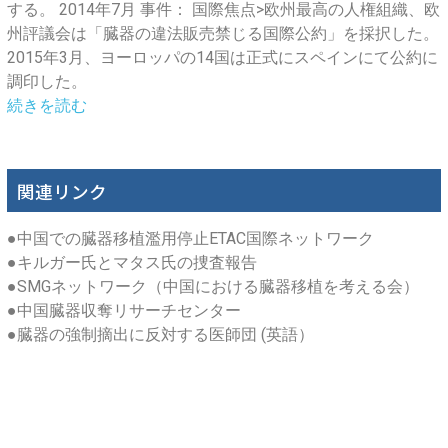
する。 2014年7月 事件： 国際焦点>欧州最高の人権組織、欧
州評議会は「臓器の違法販売禁じる国際公約」を採択した。
2015年3月、ヨーロッパの14国は正式にスペインにて公約に
調印した。
続きを読む
関連リンク
●
中国での臓器移植濫用停止ETAC国際ネットワーク
●
キルガー氏とマタス氏の捜査報告
●
SMGネットワーク（中国における臓器移植を考える会）
●
中国臓器収奪リサーチセンター
●
臓器の強制摘出に反対する医師団 (英語）