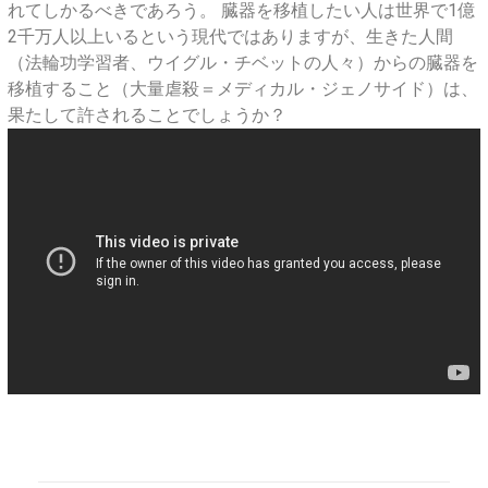
の
れてしかるべきであろう。 臓器を移植したい人は世界で1億
2千万人以上いるという現代ではありますが、生きた人間
真
（法輪功学習者、ウイグル・チベットの人々）からの臓器を
実
移植すること（大量虐殺＝メディカル・ジェノサイド）は、
果たして許されることでしょうか？
』
河
添
恵
子
氏