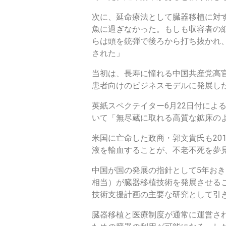
億
次に、延命療法として臓器移植に対
ビ
魚に過ぎなかった。もしも収容者の
らは頭を銃弾で後ろから打ち抜かれ
ジ
された」
ネ
当初は、長寿に憧れる中国共産党高
ス
患者向けのビジネスモデルに発展し
に
英紙スペクテイター6月22日付によ
いて「無尽蔵に取れる高質な鉱床の
拡
米国に亡命した政商・郭文貴氏も20
大
液を輸血することが、不老不死を夢
中国が国の発展の指針として5年おき
相当）が臓器移植技術を発展させること
技術支援計画の主要な研究として引
臓器移植と医療制度が通常に運営さ