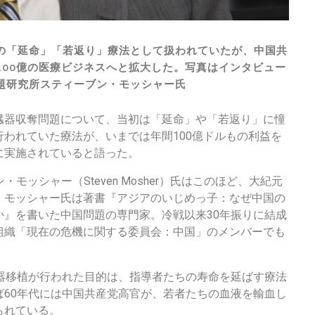
の「延命」「若返り」療法として扱われていたが、中国共
100億の医療ビジネスへと拡大した。写真はインタビュー
題研究所スティーブン・モッシャー氏
臓器収奪問題について、当初は「延命」や「若返り」に憧
われていた療法が、いまでは年間100億ドルもの利益を
に実施されていると語った。
モッシャー（Steven Mosher）氏はこのほど、大紀元
。モッシャー氏は著書『アジアのいじめっ子：なぜ中国の
か』を書いた中国問題の専門家。冷戦以来30年振りに結成
組織「現在の危機に関する委員会：中国」のメンバーでも
臓器移植が行われた目的は、指導者たちの寿命を延ばす療法
ば60年代には中国共産党高官が、若者たちの血液を輸血し
られている。