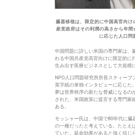
」
療
臓器移植は、限定的に中国高官向け
産党政府はその利潤の高さから年間
法
に応じた人口問
か
中国問題に詳しい米国の専門家は、
れる中国共産党高官向けに限定的に行
ら
生み出す医療ビジネスとして大規模
年
NPO人口問題研究所所長スティーブン・
間
英字紙の単独インタビューに応じた
夢は世界秩序の新たな脅威になるの
1
された、米国政策に提言する専門家
ある。
0
モッシャー氏は、中国で80年代に
0
の一種だったと考えている。たとえ
ていた。延命効果があると強く信じ