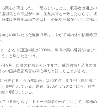
する関心が高まった。「恐ろしいことに、収容者は俎上の
細胞組織と血液型が中国共産党高官と一致したならば、彼
、身体は医療用車両で運ばれ、心臓や肝臓がただちに摘出
官向けの療法だった臓器収奪は、やがて国内外の移植希望
た。
ると、ある中国国内紙は2000年、利潤の高い臓器移植につ
よう」と報じたという。
17年9月、自身の動画チャンネルで、臓器移植と若者の血
見る中国共産党高官の関心事だと語ったことがある。
に発表する「五カ年計画」は2001年、衛生部（厚生省に
を明記している。以後、2006年と2012年にも、科学
き続き明記している。
れている国ならば、ドナー登録者の死亡に応じて、移植の