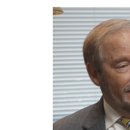
国
高
官
「
延
命
」
「
若
返
り