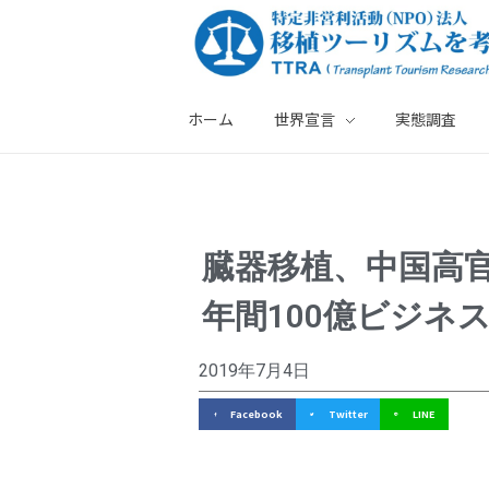
ホーム
世界宣言
実態調査
特定非営利活動法人・移植ツーリズムを考える会
臓
臓器移植、中国高
器
年間100億ビジネ
移
植
2019年7月4日
、
Facebook
Twitter
LINE
中