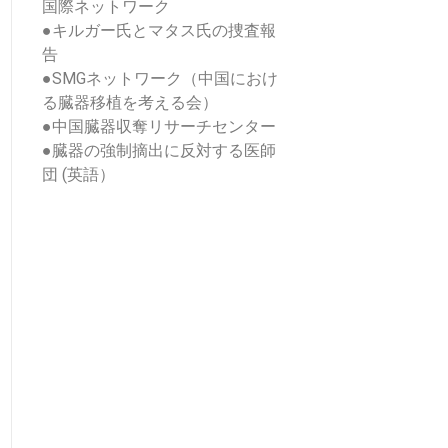
国際ネットワーク
●
キルガー氏とマタス氏の捜査報
告
●
SMGネットワーク（中国におけ
る臓器移植を考える会）
●
中国臓器収奪リサーチセンター
●
臓器の強制摘出に反対する医師
団 (英語）