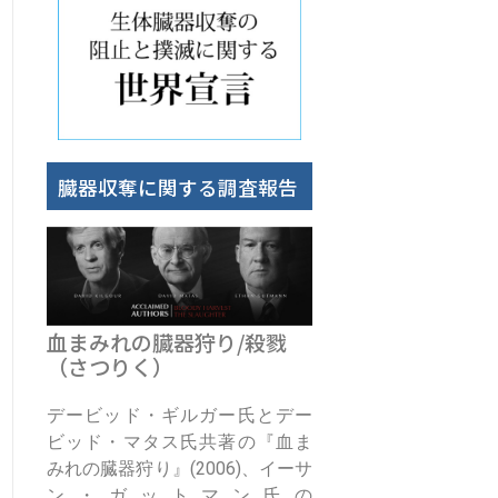
臓器収奪に関する調査報告
血まみれの臓器狩り/殺戮
（さつりく）
デービッド・ギルガー氏とデー
ビッド・マタス氏共著の『血ま
みれの臓器狩り』(2006)、イーサ
ン・ガットマン氏の