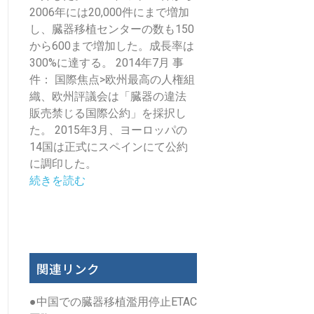
2006年には20,000件にまで増加
し、臓器移植センターの数も150
から600まで増加した。成長率は
300%に達する。 2014年7月 事
件： 国際焦点>欧州最高の人権組
織、欧州評議会は「臓器の違法
販売禁じる国際公約」を採択し
た。 2015年3月、ヨーロッパの
14国は正式にスペインにて公約
に調印した。
続きを読む
関連リンク
●
中国での臓器移植濫用停止ETAC