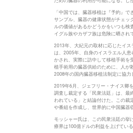
ための臓器の利用が可能になる。し
「中国では、臓器移植は『予約』で
サンプル、臓器の健康状態がチェッ
ルの価値があるかどうかをいつも検査
イグル族やカザフ族は危険に晒され
2013年、大紀元の取材に応じたイ
は、2005年、自身のイスラエル人
かされ、実際に訪中して移植手術を
植手術用の臓器供給のために、人が
2008年の国内臓器移植法制定に協
2019年6月、ジェフリー・ナイス
調査し裁定する「民衆法廷」は、最
われている」と結論付けた。この裁
や番組を作成し、世界的に中国臓器
モッシャー氏は、この民衆法廷の挙
療界は100億ドルの利益を上げてい