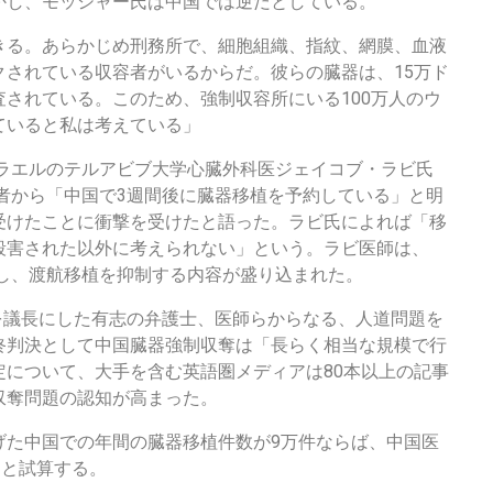
かし、モッシャー氏は中国では逆だとしている。
きる。あらかじめ刑務所で、細胞組織、指紋、網膜、血液
クされている収容者がいるからだ。彼らの臓器は、15万ド
されている。このため、強制収容所にいる100万人のウ
ていると私は考えている」
スラエルのテルアビブ大学心臓外科医ジェイコブ・ラビ氏
患者から「中国で3週間後に臓器移植を予約している」と明
受けたことに衝撃を受けたと語った。ラビ氏によれば「移
殺害された以外に考えられない」という。ラビ医師は、
力し、渡航移植を抑制する内容が盛り込まれた。
卿を議長にした有志の弁護士、医師らからなる、人道問題を
終判決として中国臓器強制収奪は「長らく相当な規模で行
定について、大手を含む英語圏メディアは80本以上の記事
収奪問題の認知が高まった。
げた中国での年間の臓器移植件数が9万件ならば、中国医
ると試算する。