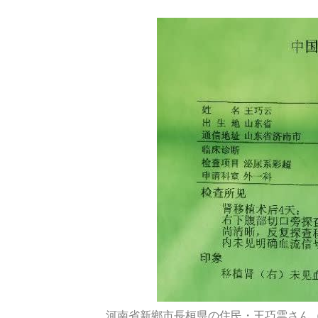
院
は
一
晩
1
0
数
回
の
移
植
河南省新鄉市長桓県の住民・王巧雲さん（女