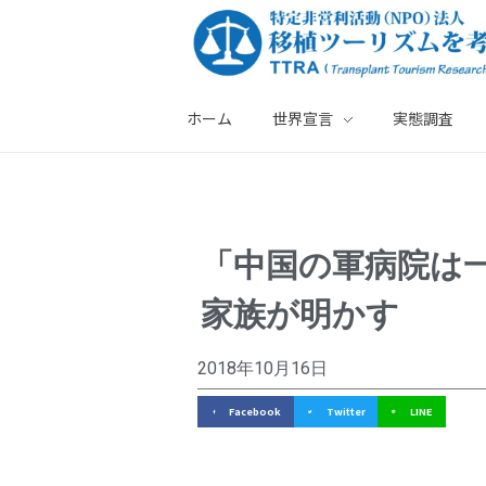
ホーム
世界宣言
実態調査
特定非営利活動法人・移植ツーリズムを考える会
「
「中国の軍病院は一
中
家族が明かす
国
の
2018年10月16日
軍
Facebook
Twitter
LINE
病