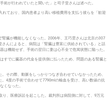
手術が行われていたと聞いた」と司子堂さんは述べた。
け入れており、国内患者より高い移植費用を支払う彼らを「歓迎
腎臓が機能しなくなった。2006年、王巧雲さんは北京の307
堂さんによると、病院は「腎臓は豊富に供給されている」と話
器は機能せず、手術の翌日に妻は心不全で危篤状態に陥った。
はすでに臓器の代金を提供側に払ったため、問題のある腎臓と
た。その際、動脈をしっかりつなぎ合わせていなかったため、
。4度の手術で合わせて7790mlの輸血を受け、高い数値の抗
なくなった。
手取り、医療訴訟を起こした。裁判所は病院側に対して、9万元