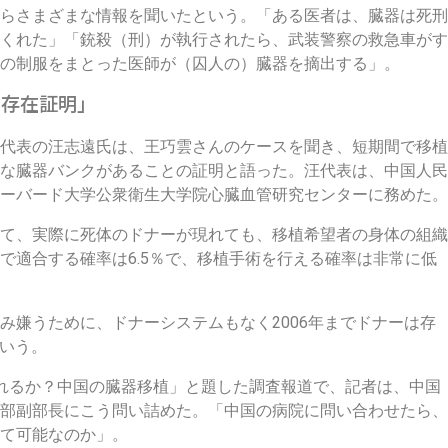
らさまざまな情報を聞いたという。「ある医者は、臓器は死刑
くれた」「銃殺（刑）が執行されたら、武装警察の救急車がす
の制服をまとった医師が（囚人の）臓器を摘出する」。
の存在証明」
代表の汪志遠氏は、王巧雲さんのケースを聞き、短期間で移植
な臓器バンクがあることの証明と語った。汪代表は、中国人民
ーバード大学公衆衛生大学院心臓血管研究センターに務めた。
て、実際に死体のドナーが現れても、移植希望者の身体の組織
で適合する確率は6.5％で、移植手術を行える確率は非常に低
み嫌うために、ドナーシステムもなく2006年までドナーは存
という。
じられるか？中国の臓器移植」と題した調査報道で、記者は、中国
部副部長にこう問い詰めた。「中国の病院に問い合わせたら、
て可能なのか」。