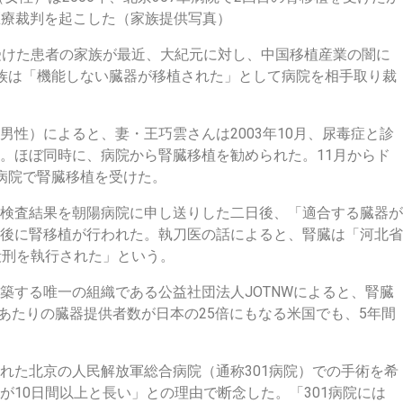
医療裁判を起こした（家族提供写真）
受けた患者の家族が最近、大紀元に対し、中国移植産業の闇に
族は「機能しない臓器が移植された」として病院を相手取り裁
性）によると、妻・王巧雲さんは2003年10月、尿毒症と診
。ほぼ同時に、病院から腎臓移植を勧められた。11月からド
病院で腎臓移植を受けた。
検査結果を朝陽病院に申し送りした二日後、「適合する臓器が
後に腎移植が行われた。執刀医の話によると、腎臓は「河北省
殺刑を執行された」という。
築する唯一の組織である公益社団法人JOTNWによると、腎臓
人あたりの臓器提供者数が日本の25倍にもなる米国でも、5年間
れた北京の人民解放軍総合病院（通称301病院）での手術を希
が10日間以上と長い」との理由で断念した。「301病院には