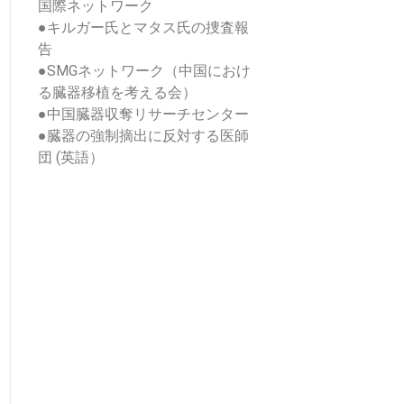
国際ネットワーク
●
キルガー氏とマタス氏の捜査報
告
●
SMGネットワーク（中国におけ
る臓器移植を考える会）
●
中国臓器収奪リサーチセンター
●
臓器の強制摘出に反対する医師
団 (英語）