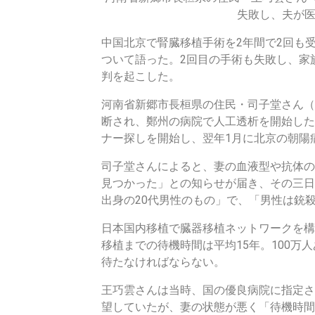
失敗し、夫が
手
中国北京で腎臓移植手術を2年間で2回も
術
ついて語った。2回目の手術も失敗し、家
判を起こした。
」
河南省新郷市長桓県の住民・司子堂さん（男
患
断され、鄭州の病院で人工透析を開始した
者
ナー探しを開始し、翌年1月に北京の朝陽
司子堂さんによると、妻の血液型や抗体の
家
見つかった」との知らせが届き、その三日
族
出身の20代男性のもの」で、「男性は銃
が
日本国内移植で臓器移植ネットワークを構
移植までの待機時間は平均15年。100万
明
待たなければならない。
か
王巧雲さんは当時、国の優良病院に指定さ
望していたが、妻の状態が悪く「待機時間