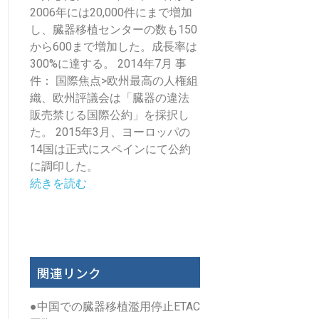
2006年には20,000件にまで増加
し、臓器移植センターの数も150
から600まで増加した。成長率は
300%に達する。 2014年7月 事
件： 国際焦点>欧州最高の人権組
織、欧州評議会は「臓器の違法
販売禁じる国際公約」を採択し
た。 2015年3月、ヨーロッパの
14国は正式にスペインにて公約
に調印した。
続きを読む
関連リンク
●
中国での臓器移植濫用停止ETAC