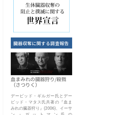
臓器収奪に関する調査報告
血まみれの臓器狩り/殺戮
（さつりく）
デービッド・ギルガー氏とデー
ビッド・マタス氏共著の『血ま
みれの臓器狩り』(2006)、イーサ
ン・ガットマン氏の