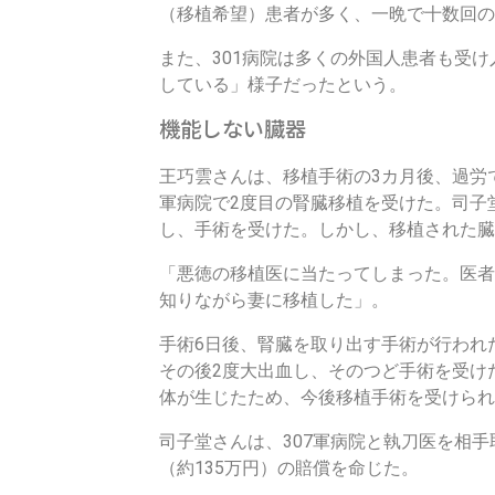
す
（移植希望）患者が多く、一晩で十数回の
また、301病院は多くの外国人患者も受
している」様子だったという。
機能しない臓器
王巧雲さんは、移植手術の3カ月後、過労で
軍病院で2度目の腎臓移植を受けた。司子
し、手術を受けた。しかし、移植された臓
「悪徳の移植医に当たってしまった。医者
知りながら妻に移植した」。
手術6日後、腎臓を取り出す手術が行われ
その後2度大出血し、そのつど手術を受けた
体が生じたため、今後移植手術を受けられ
司子堂さんは、307軍病院と執刀医を相
（約135万円）の賠償を命じた。