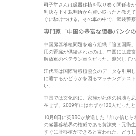
司子堂さんは臓器移植を取り巻く関係者か
判決を下す裁判所から買い取ったと教えて
ぐに駆けつける。その車の中で、武装警察
専門家「中国の豊富な臓器バンク
中国臓器移植問題を追う組織「追査国際」
用の腎臓が供給されたのは、中国には豊富
解放軍のベテラン軍医だった。渡米してハ
汪代表は国際腎移植協会のデータを引用し
に適するかどうかを図るマッチングテスト
い。
中国では文化的に、家族が死体の損壊を忌
在せず、2009年にはわずか120人だった
10月8日に英BBCが放送した「誰が信
の臓器移植界の権威である黄潔夫・元衛生
すぐに肝移植ができると言われた。どうし