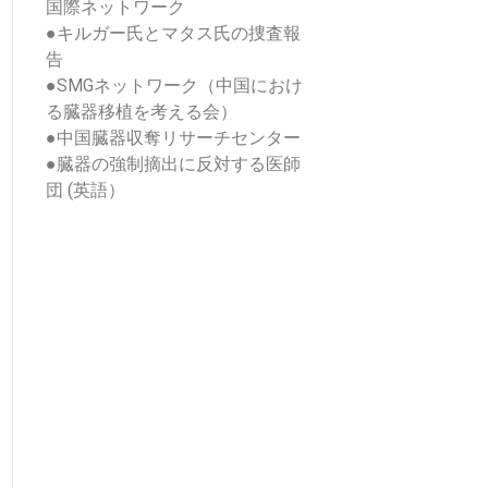
国際ネットワーク
●
キルガー氏とマタス氏の捜査報
告
●
SMGネットワーク（中国におけ
る臓器移植を考える会）
●
中国臓器収奪リサーチセンター
●
臓器の強制摘出に反対する医師
団 (英語）