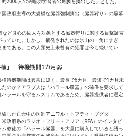
約2000人の法輪功学習者の角膜を摘出した」とした。
中国政府主導の大規模な臓器強制摘出（臓器狩り）の黒幕
習者など良心の囚人を対象とする臓器狩りに関する目撃証言
がっていた。しかし、摘発されたのは氷山の一角にすぎ
ままである。この人類史上未曾有の犯罪は今も続いてい
移植」 待機期間1カ月弱
移植待機期間は異常に短く、最長で6カ月、最短で1カ月未
んだのか？アラブ人は「ハラール臓器」の確保を要求して
はハラールを守るムスリムであるため、臓器提供者に選定
経験した亡命中の医師アニワル・トフティ・ブグダ
は19年3月、米政府系のラジオ・フリー・アジア（RFA）のインタビ
ラム教徒の「ハラール臓器」を大量に購入していると語っ
る中国の沿海都市の刑務所付近にはいずれも臓器移植セン