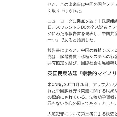
せた。この出来事は中国の国営メデ
く取り上げられた。
ニューヨークに拠点を置く非政府組織
日、米ワシントンDCの全米記者クラブ（Na
ジにわたる報告書を発表し、中国共
一つ」であると指摘した。
報告書によると、中国の移植システ
党は、臓器提供・移植システムの影
共有協定を結び、国際社会を臓器狩
英国民衆法廷「宗教的マイノリ
米CNNは20年1月26日、アラブ人
れた中国臓器狩り問題に関する民衆
の標的にされている。法輪功学習者
罪もない良心の囚人である」とした
人道犯罪について第三者による調査