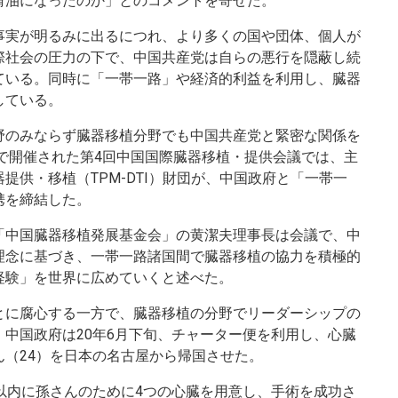
滑油になったのか」とのコメントを寄せた。
事実が明るみに出るにつれ、より多くの国や団体、個人が
際社会の圧力の下で、中国共産党は自らの悪行を隠蔽し続
ている。同時に「一帯一路」や経済的利益を利用し、臓器
している。
野のみならず臓器移植分野でも中国共産党と緊密な関係を
明で開催された第4回中国国際臓器移植・提供会議では、主
提供・移植（TPM-DTI）財団が、中国政府と「一帯一
携を締結した。
「中国臓器移植発展基金会」の黄潔夫理事長は会議で、中
理念に基づき、一帯一路諸国間で臓器移植の協力を積極的
経験」を世界に広めていくと述べた。
とに腐心する一方で、臓器移植の分野でリーダーシップの
中国政府は20年6月下旬、チャーター便を利用し、心臓
（24）を日本の名古屋から帰国させた。
以内に孫さんのために4つの心臓を用意し、手術を成功さ