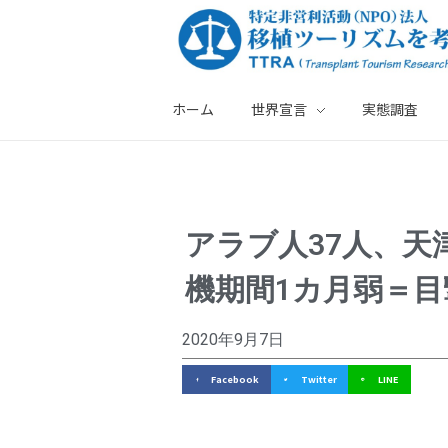
ホーム
世界宣言
実態調査
特定非営利活動法人・移植ツーリズムを考える会
ア
アラブ人37人、天
ラ
機期間1カ月弱＝目
ブ
人
2020年9月7日
3
Facebook
Twitter
LINE
7