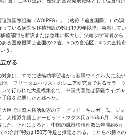
カ年計画」に盛り込み、優先的国家発展戦略として位置付け
害追跡国際組織（WOIPFG）」（略称「追査国際」）の調
っている病院や移植施設の数は1999年以降、急増してい
の移植部門を新設または急速に拡大し、法輪功学習者から
ある医療機関は全国の22省、5つの自治区、4つの直轄市
という。
広がる
の対象は、すでに法輪功学習者から新疆ウイグル人に広が
権団体「フリーダムハウス」のシニア研究員であるサラ・ク
ワシントンで行われた大規模集会で、中国共産党は新疆ウイグル
た手段を踏襲したと述べた。
当大臣で国際人権活動家のデービッド・キルガー氏、ジャ
、人権派弁護士デービッド・マタス氏が16年6月、米首
表した。それによると、中国の臓器移植件数は年間約6万
かけての合計件数は150万件超と推定される。これらの臓器の