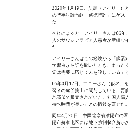
人
2020年1月19日、艾麗（アイリー）
の時事討論番組「路徳時評」にゲス
、
た。
天
それによると、アイリーさんは06年
津
人のサウジアラビア人患者が新疆ウ
た。
で
アイリーさんはこの経験から「臓器
「
学習者から話を聞いたとき、まった
党は需要に応じて人を殺している」
ハ
06年3月17日、アニーさん（仮名
ラ
習者の臓器摘出に関与している。腎
れ高値で販売されていた。外国人購
ー
待ち時間が長い」との情報を寄せた
ル
同年4月20日、中国遼寧省瀋陽市の
陽市蘇家屯区には地下強制収容所が
肝