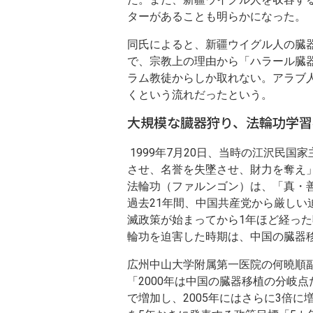
月
ターがあることも明らかになった。
弱
同氏によると、新疆ウイグル人の臓
＝
で、宗教上の理由から「ハラール臓
ラム教徒からしか取れない。アラブ
目
くという流れだったという。
撃
大規模な臓器狩り、法輪功学習
証
1999年7月20日、当時の江沢民
させ、名誉を失墜させ、財力を奪え
言
法輪功（ファルンゴン）は、「真・
過去21年間、中国共産党から厳し
滅政策が始まってから1年ほど経っ
輪功を迫害した時期は、中国の臓器
広州中山大学附属第一医院の何曉順
「2000年は中国の臓器移植の分岐点だ
で増加し、2005年にはさらに3倍に