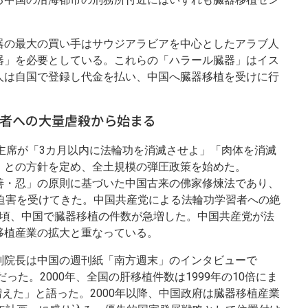
器の最大の買い手はサウジアラビアを中心としたアラブ人
器」を必要としている。これらの「ハラール臓器」はイス
人は自国で登録し代金を払い、中国へ臓器移植を受けに行
者への大量虐殺から始まる
国家主席が「3カ月以内に法輪功を消滅させよ」「肉体を消滅
」との方針を定め、全土規模の弾圧政策を始めた。
善・忍」の原則に基づいた中国古来の佛家修煉法であり、
い迫害を受けてきた。中国共産党による法輪功学習者への絶
た頃、中国で臓器移植の件数が急増した。中国共産党が法
移植産業の拡大と重なっている。
副院長は中国の週刊紙「南方週末」のインタビューで
った。2000年、全国の肝移植件数は1999年の10倍にま
増えた」と語った。2000年以降、中国政府は臓器移植産業