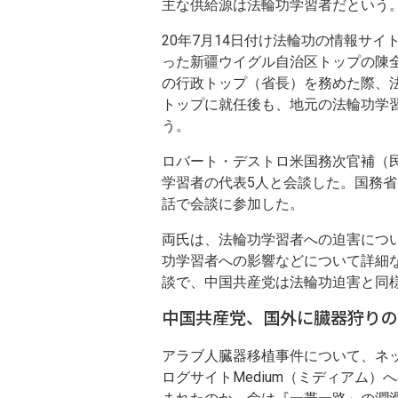
主な供給源は法輪功学習者だという
20年7月14日付け法輪功の情報サ
った新疆ウイグル自治区トップの陳全
の行政トップ（省長）を務めた際、
トップに就任後も、地元の法輪功学
う。
ロバート・デストロ米国務次官補（民
学習者の代表5人と会談した。国務
話で会談に参加した。
両氏は、法輪功学習者への迫害につ
功学習者への影響などについて詳細
談で、中国共産党は法輪功迫害と同
中国共産党、国外に臓器狩りの
アラブ人臓器移植事件について、ネット
ログサイトMedium（ミディアム