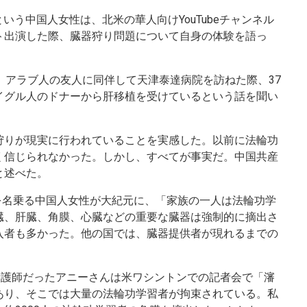
という中国人女性は、北米の華人向けYouTubeチャンネル
ト出演した際、臓器狩り問題について自身の体験を語っ
、アラブ人の友人に同伴して天津泰達病院を訪ねた際、37
イグル人のドナーから肝移植を受けているという話を聞い
狩りが現実に行われていることを実感した。以前に法輪功
く信じられなかった。しかし、すべてが事実だ。中国共産
と述べた。
）を名乗る中国人女性が大紀元に、「家族の一人は法輪功学
臓、肝臓、角膜、心臓などの重要な臓器は強制的に摘出さ
入者も多かった。他の国では、臓器提供者が現れるまでの
。
看護師だったアニーさんは米ワシントンでの記者会で「瀋
あり、そこでは大量の法輪功学習者が拘束されている。私