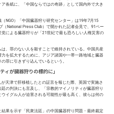
ィア各紙に、「中国ならではの奇跡」として国内外で大き
（NGO）「中国臓器狩り研究センター」は19年7月15
tional Press Club）で開かれた記者会見で、91ペー
産党による臓器狩りが「21世紀で最も恐ろしい人権災害の
ムは、罪のない人を殺すことで維持されている。中国共産
響力を拡大するために、アジア諸国や一帯一路地域と臓器
りの罪に引きずり込んでいるという。
ティが臓器狩りの標的に」
37人が天津で肝移植したとの証言を報じた際、英国で実施さ
法廷の判決にも言及し、「宗教的マイノリティが臓器狩り
とウイグル人が迫害される可能性が最も高く、彼らは何の
。
と結果を示す「民衆法廷」の中国臓器狩り問題・最終裁定