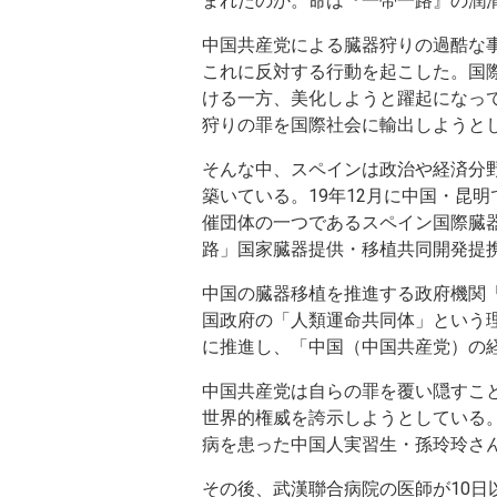
まれたのか。命は『一帯一路』の潤
中国共産党による臓器狩りの過酷な
これに反対する行動を起こした。国
ける一方、美化しようと躍起になっ
狩りの罪を国際社会に輸出しようと
そんな中、スペインは政治や経済分
築いている。19年12月に中国・昆
催団体の一つであるスペイン国際臓器
路」国家臓器提供・移植共同開発提
中国の臓器移植を推進する政府機関
国政府の「人類運命共同体」という
に推進し、「中国（中国共産党）の
中国共産党は自らの罪を覆い隠すこ
世界的権威を誇示しようとしている。
病を患った中国人実習生・孫玲玲さん
その後、武漢聯合病院の医師が10日