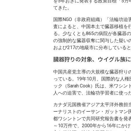
を5年おきに発表する政策目標「5
てきた。
国際NGO（非政府組織）「法輪功迫
査によると、中国本土で臓器移植を行
る。少なくとも865の病院が各臓器
の強制的な臓器収奪に関与した疑いの
および217の地級市に分布している
臓器狩りの対象、ウイグル族に
中国共産党主導の大規模な臓器狩り
っている。19年10月、国際的な人
ック（Sarah Cook）氏は、米
人への迫害で、法輪功学習者に使っ
カナダ元国務省アジア太平洋外務担
ーナリストのイーサン・ガットマン氏
都ワシントンで共同研究報告書を発
～10万件で、2000年から16年に