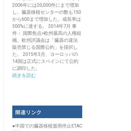
2006年には20,000件にまで増加
し、臓器移植センターの数も150
から600まで増加した。成長率は
300%に達する。 2014年7月 事
件： 国際焦点>欧州最高の人権組
織、欧州評議会は「臓器の違法
販売禁じる国際公約」を採択し
た。 2015年3月、ヨーロッパの
14国は正式にスペインにて公約
に調印した。
続きを読む
関連リンク
●
中国での臓器移植濫用停止ETAC