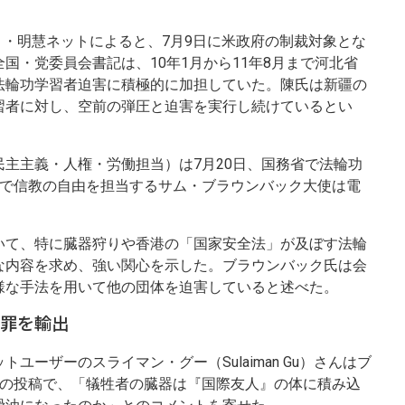
。
イト・明慧ネットによると、7月9日に米政府の制裁対象とな
国・党委員会書記は、10年1月から11年8月まで河北省
法輪功学習者迫害に積極的に加担していた。陳氏は新疆の
習者に対し、空前の弾圧と迫害を実行し続けているとい
主主義・人権・労働担当）は7月20日、国務省で法輪功
省で信教の自由を担当するサム・ブラウンバック大使は電
いて、特に臓器狩りや香港の「国家安全法」が及ぼす法輪
な内容を求め、強い関心を示した。ブラウンバック氏は会
様な手法を用いて他の団体を迫害していると述べた。
罪を輸出
ユーザーのスライマン・グー（Sulaiman Gu）さんはブ
）への投稿で、「犠牲者の臓器は『国際友人』の体に積み込