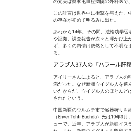
の元夫は蘇家屯血栓病院の外科医で、
移
この証言は世界中に衝撃を与えた。
の存在が初めて明るみに出た。
植
あれから14年。その間、法輪功学
」
や証拠、調査報告が次々と浮かび上
ず、多くの内情は依然として不明な
る。
待
アラブ人37人の「ハラール肝
機
アイリーさんによると、アラブ人の
期
満だった。なぜ新疆ウイグル人を選
いたからだ。ウイグル人のほとんど
間
されたという。
1
中国新疆のウルムチ市で臓器狩りを
（Enver Tohti Bughda）氏
カ
ューで、近年、アラブ人が新疆イス
た。また、新疆ウイグル人を収容す