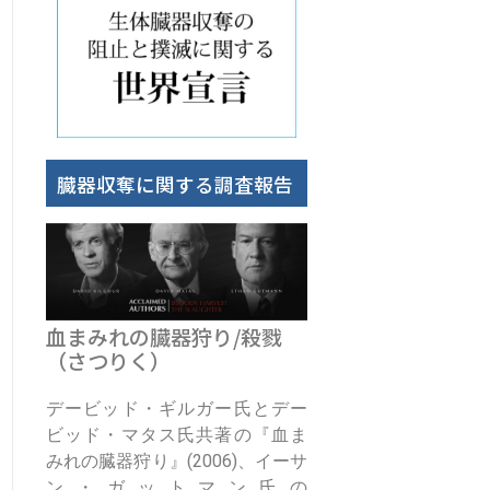
臓器収奪に関する調査報告
血まみれの臓器狩り/殺戮
（さつりく）
デービッド・ギルガー氏とデー
ビッド・マタス氏共著の『血ま
みれの臓器狩り』(2006)、イーサ
ン・ガットマン氏の