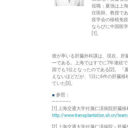
役職：夏強は上
任医師、教授で
疫学会の移植免
ならびに中国医
[1]。
彼が率いる肝臓外科課は、現在、肝
ーである。上海ではすでに7年連続で肝
国でも1位となったのである[2]。
えないほどだが、1日に6件の肝臓
ていた[3]。
■
参照：
—————-
[1] 上海交通大学付属仁済病院肝臓
http://www.transplantation.sh.cn/te
[2] 上海交通大学付属仁済病院－肝臓