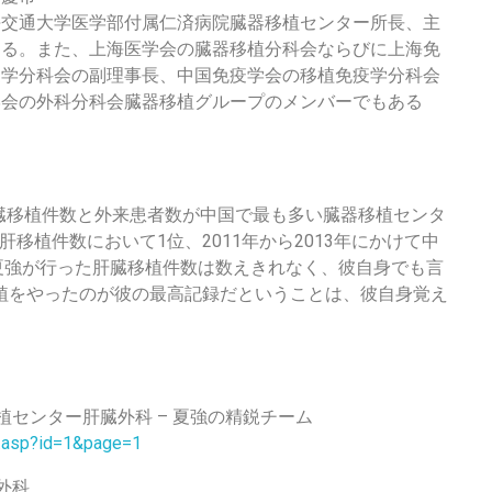
海交通大学医学部付属仁済病院臓器移植センター所長、主
ある。また、上海医学会の臓器移植分科会ならびに上海免
疫学分科会の副理事長、中国免疫学会の移植免疫学分科会
学会の外科分科会臓器移植グループのメンバーでもある
臓移植件数と外来患者数が中国で最も多い臓器移植センタ
移植件数において1位、2011年から2013年にかけて中
 「夏強が行った肝臓移植件数は数えきれなく、彼自身でも言
移植をやったのが彼の最高記録だということは、彼自身覚え
移植センター肝臓外科 – 夏強の精鋭チーム
am.asp?id=1&page=1
外科