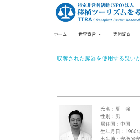
ホーム
世界宣言
実態調査
特定非営利活動法人・移植ツーリズムを考える会
夏
収奪された臓器を使用する疑い
強
氏名：夏 強
性別：男
居住国：中国
生年月日：1966
出生地：安徽省