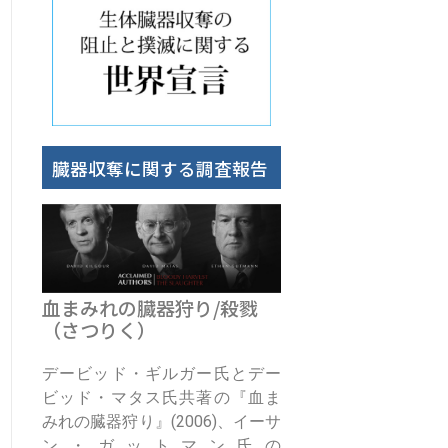
臓器収奪に関する調査報告
血まみれの臓器狩り/殺戮
（さつりく）
デービッド・ギルガー氏とデー
ビッド・マタス氏共著の『血ま
みれの臓器狩り』(2006)、イーサ
ン・ガットマン氏の