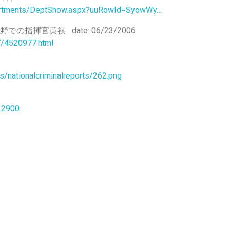
epartments/DeptShow.aspx?uuRowId=SyowWy…
分野での指揮官黄祺 date: 06/23/2006
7/4520977.html
s/nationalcriminalreports/262.png
22900