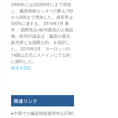
2006年には20,000件にまで増加
し、臓器移植センターの数も150
から600まで増加した。成長率は
300%に達する。 2014年7月 事
件： 国際焦点>欧州最高の人権組
織、欧州評議会は「臓器の違法
販売禁じる国際公約」を採択し
た。 2015年3月、ヨーロッパの
14国は正式にスペインにて公約
に調印した。
続きを読む
関連リンク
●
中国での臓器移植濫用停止ETAC