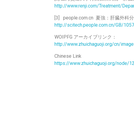
http://www.renji.com/Treatment/D
[3] people.com.cn 夏強：肝臓外科
http://scitech.people.com.cn/GB/105
WOIPFG アーカイブリンク：
http://www.zhuichaguoji.org/cn/image
Chinese Link
https://www.zhuichaguoji.org/node/1