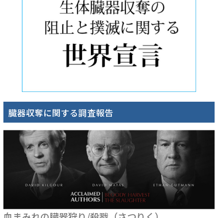
臓器収奪に関する調査報告
血まみれの臓器狩り/殺戮（さつりく）