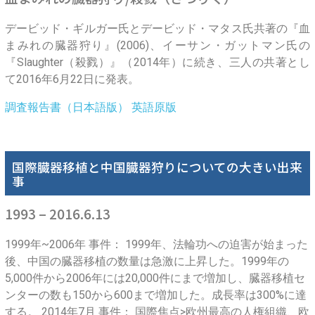
デービッド・ギルガー氏とデービッド・マタス氏共著の『血
まみれの臓器狩り』(2006)、イーサン・ガットマン氏の
『Slaughter（殺戮）』（2014年）に続き、三人の共著とし
て2016年6月22日に発表。
調査報告書（日本語版）
英語原版
国際臓器移植と中国臓器狩りについての大きい出来
事
1993 – 2016.6.13
1999年~2006年 事件： 1999年、法輪功への迫害が始まった
後、中国の臓器移植の数量は急激に上昇した。1999年の
5,000件から2006年には20,000件にまで増加し、臓器移植セ
ンターの数も150から600まで増加した。成長率は300%に達
する。 2014年7月 事件： 国際焦点>欧州最高の人権組織、欧