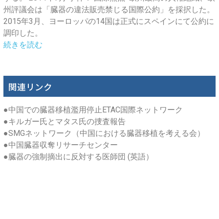
州評議会は「臓器の違法販売禁じる国際公約」を採択した。
2015年3月、ヨーロッパの14国は正式にスペインにて公約に
調印した。
続きを読む
関連リンク
●
中国での臓器移植濫用停止ETAC国際ネットワーク
●
キルガー氏とマタス氏の捜査報告
●
SMGネットワーク（中国における臓器移植を考える会）
●
中国臓器収奪リサーチセンター
●
臓器の強制摘出に反対する医師団 (英語）