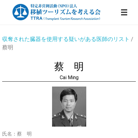
蔡
特定非営利活動法人・移植ツーリズムを考える会
収奪された臓器を使用する疑いがある医師のリスト
/
蔡明
明
蔡 明
Cai Ming
氏名：蔡 明