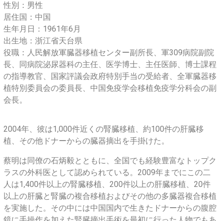
性別：男性
居住国：中国
生年月日：1961年6月
出生地：浙江省天台県
役職：人民解放軍臓器移植センター副所長、軍309病院副院
長、同病院泌尿器科の主任、医学博士、主任医師、博士課程
の指導教官、国家評議会政府特別手当の受給者、全軍臓器移
植特別委員会の委員長、中国免疫学会移植免疫学分科会の副
会長。
2004年、彼は1,000件近くの腎臓移植、約100件の肝臓移
植、その他ドナーからの臓器摘出を手掛けた。
蔡明は同僚の石炳毅とともに、全国でも経験豊富なトップク
ラスの外科医として認められている。2009年までにこの二
人は1,400件以上の腎臓移植、200件以上の肝臓移植、20件
以上の肝臓と腎臓の複合移植およびその他の多臓器複合移植
を実施した。その中には中国国内で生きたドナーからの腹腔
鏡に手操作を加えた腎臓摘出手術を最初に行った人物でもあ