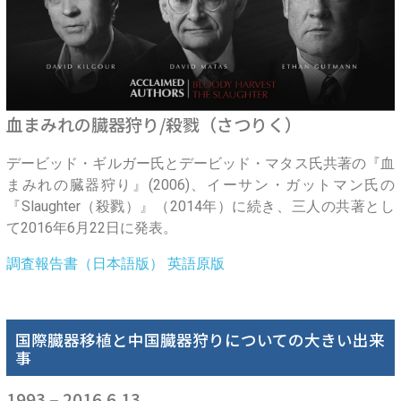
血まみれの臓器狩り/殺戮（さつりく）
デービッド・ギルガー氏とデービッド・マタス氏共著の『血
まみれの臓器狩り』(2006)、イーサン・ガットマン氏の
『Slaughter（殺戮）』（2014年）に続き、三人の共著とし
て2016年6月22日に発表。
調査報告書（日本語版）
英語原版
国際臓器移植と中国臓器狩りについての大きい出来
事
1993 – 2016.6.13