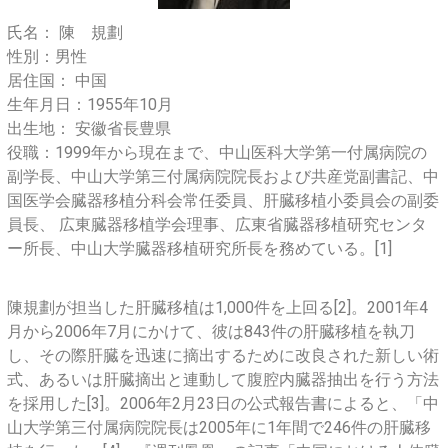
氏名： 陳 規劃
性別：男性
居住国： 中国
生年月日：1955年10月
出生地： 安徽省長豊県
役職：1999年から現在まで、中山医科大学第一付属病院の
副学長、中山大学第三付属病院院長および共産党副書記、中
国医学会臓器移植分科会常任委員、肝臓移植小委員会の副委
員長、 広東臓器移植学会理事、広東省臓器移植研究センタ
ー所長、中山大学臓器移植研究所長を務めている。[1]
陳規劃が担当した肝臓移植は1,000件を上回る[2]。2001年4
月から2006年7月にかけて、彼は843件の肝臓移植を執刀
し、その際肝臓を迅速に摘出するために改良された新しい術
式、あるいは肝臓摘出と連動して腹腔内臓器抽出を行う方法
を採用した[3]。2006年2月23日の公式報告書によると、「中
山大学第三付属病院院長は2005年に1年間で246件の肝臓移