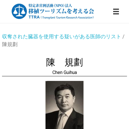
陳
特定非営利活動法人・移植ツーリズムを考える会
収奪された臓器を使用する疑いがある医師のリスト
/
規
陳規劃
劃
陳 規劃
Chen Guihua