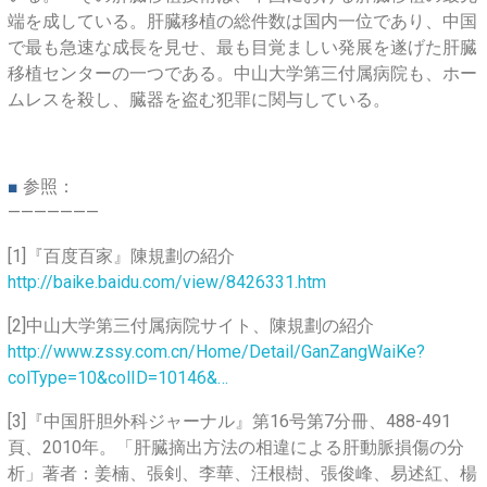
端を成している。肝臓移植の総件数は国内一位であり、中国
で最も急速な成長を見せ、最も目覚ましい発展を遂げた肝臓
移植センターの一つである。中山大学第三付属病院も、ホー
ムレスを殺し、臓器を盗む犯罪に関与している。
■
参照：
———————
[1]『百度百家』陳規劃の紹介
http://baike.baidu.com/view/8426331.htm
[2]中山大学第三付属病院サイト、陳規劃の紹介
http://www.zssy.com.cn/Home/Detail/GanZangWaiKe?
colType=10&colID=10146&…
[3]『中国肝胆外科ジャーナル』第16号第7分冊、488-491
頁、2010年。「肝臓摘出方法の相違による肝動脈損傷の分
析」著者：姜楠、張剣、李華、汪根樹、張俊峰、易述紅、楊