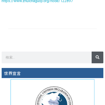
https://www.zhuichaguoji.org/node/122897
世界宣言