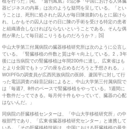
植を行った」[4]。『週刊鳳凰』の記事「中国における人体臓
器ビジネスの内幕」は次のような疑問を呈している。「とい
うことは、死刑に処された囚人が毎日陳規劃のもとに届けら
れ、しかもその囚人はその日に陳の手術を受ける特定の患者
と組織適合しなければならないということである。そんな偶
然が果たして毎日起こりうるものだろうか？」[5]
中山大学第三付属病院の臓器移植研究所は次のように公言し
ている。「腎臓移植の件数と質は年々向上している。2，3年
後には当病院での腎臓移植は年間200件に達し、広東省はも
とより全国でもトップの座を占めるだろうと予想される。」
WOIPFGの調査員が広西民族病院の医師、蘆国平に対して行
った電話調査の録音記録によると、中山大学第三付属病院で
は「毎週7、8件のペースで腎臓移植をやっている。1週間に
十数件だってできる。毎月何十件もやっていて、臓器の心配
はないんだ。」
同病院の肝臓移植センターは、「中山大学移植研究所」の中
核部門であり、「広東省臓器移植研究センター」と連携して
いる。「その肝臓移植技術は、中国における肝臓移植の最先