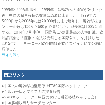
1999年~2006年 事件： 1999年、法輪功への迫害が始まった
後、中国の臓器移植の数量は急激に上昇した。1999年の
5,000件から2006年には20,000件にまで増加し、臓器移植セ
ンターの数も150から600まで増加した。成長率は300%に達
する。 2014年7月 事件： 国際焦点>欧州最高の人権組織、欧
州評議会は「臓器の違法販売禁じる国際公約」を採択した。
2015年3月、ヨーロッパの14国は正式にスペインにて公約に
調印した。
続きを読む
関連リンク
●
中国での臓器移植濫用停止ETAC国際ネットワーク
●
キルガー氏とマタス氏の捜査報告
●
SMGネットワーク（中国における臓器移植を考える会）
●
中国臓器収奪リサーチセンター