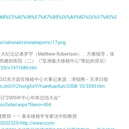
5%99%A8%E5%AE%98%E7%A7%BB%E6%A4%8D%E6%97%85%E
s/nationalcriminalreports/17.png
文大纪元记者罗宇（Matthew Robertson）、方雅报导，张
杀而建的医院（二）《“亚洲最大移植中心”窜起的背后》
/29/n7471686.htm
0月10日东方器官移植中心大事记来源：津报网－天津日报
TianJinDiYiZhongXinYiYuanKuaiXun/2008-10/3093.htm
5日“2005年中心年终总结大会”
ocDetail.aspx?fileno=494
建辉煌 — — 著名移植学专家沈中阳教授
10202329/http://www.cccm-