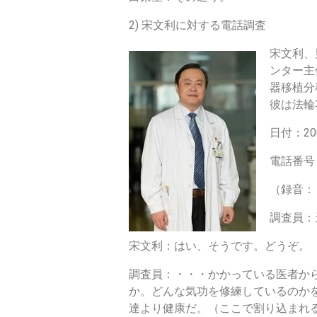
2) 宋文利に対する電話調査
宋文利、
ンター主
器移植分
彼は法輪
日付：20
電話番号：1
（録音：
調査員：
宋文利：はい、そうです。どうぞ。
調査員：・・・かかっている医者か
か。どんな気功を修練しているのか
達より健康だ。（ここで割り込まれ