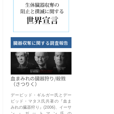
臓器収奪に関する調査報告
血まみれの臓器狩り/殺戮
（さつりく）
デービッド・ギルガー氏とデー
ビッド・マタス氏共著の『血ま
みれの臓器狩り』(2006)、イーサ
ン・ガットマン氏の