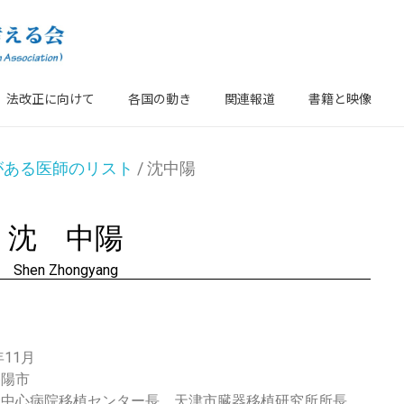
法改正に向けて
各国の動き
関連報道
書籍と映像
がある医師のリスト
/ 沈中陽
沈 中陽
Shen Zhongyang
年11月
瀋陽市
一中心病院移植センター長、天津市臓器移植研究所所長、