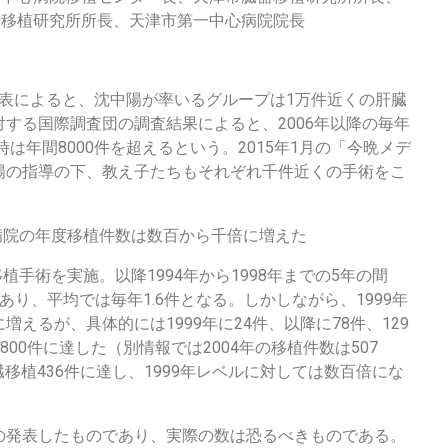
器移植研究所所長、天津市第一中心病院院長
ル発表によると、沈中陽が率いるグループは1万件近くの肝臓
する国際調査団の調査結果によると、2006年以降の毎年
時は年間8000件を超えるという。2015年1月の「今晩メデ
陽の指導の下、教え子たちもそれぞれ千件近くの手術をこ
心病院の年度移植件数は数百から千倍に増えた
植手術を実施。以降1994年から1998年までの5年の間
り、平均では毎年1.6件となる。しかしながら、1999年
えるが、具体的には1999年に24件、以降に78件、129
に800件に達した（別情報では2004年の移植件数は507
臓移植436件に達し、1999年レベルに対しては数百倍にな
の発表したものであり、実際の数は恐るべきものである。