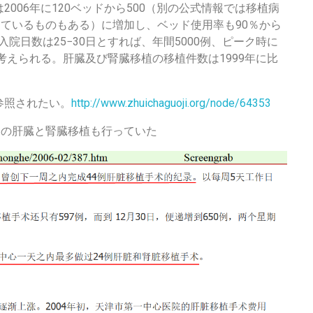
006年に120ベッドから500（別の公式情報では移植病
しているものもある）に増加し、ベッド使用率も90％から
入院日数は25−30日とすれば、年間5000例、ピーク時に
考えられる。肝臓及び腎臓移植の移植件数は1999年に比
参照されたい。
http://www.zhuichaguoji.org/node/64353
例の肝臓と腎臓移植も行っていた