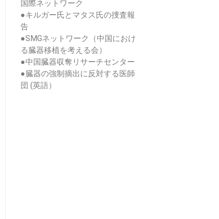
国際ネットワーク
●
キルガー氏とマタス氏の捜査報
告
●
SMGネットワーク（中国におけ
る臓器移植を考える会）
●
中国臓器収奪リサーチセンター
●
臓器の強制摘出に反対する医師
団 (英語）