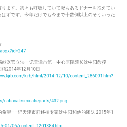
有ります。我々も呼吸していて脈もあるドナーを抱えてい
るはずです。今年だけでも今まで十数例以上のそういった
介
o.aspx?id=247
愿捐献器官立法— 记天津市第一中心医院院长沈中阳教授
2014年12月10日
_www.kjrb.com/kjrb/html/2014-12/10/content_286091.htm?
s/nationalcriminalreports/432.png
的希望——记天津市肝移植专家沈中阳和他的团队 2015年1
015-01/06/content_1201384.htm