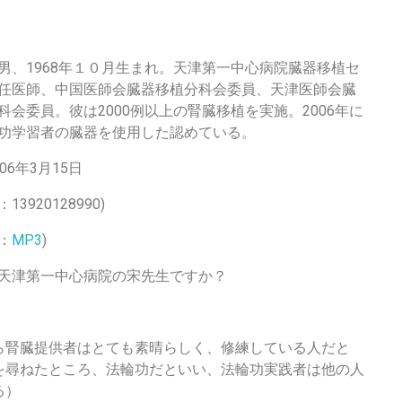
男、1968年１０月生まれ。天津第一中心病院臓器移植セ
任医師、中国医師会臓器移植分科会委員、天津医師会臓
科会委員。彼は2000例以上の腎臓移植を実施。2006年に
功学習者の臓器を使用した認めている。
06年3月15日
3920128990)
：
MP3
)
天津第一中心病院の宋先生ですか？
ら腎臓提供者はとても素晴らしく、修練している人だと
を尋ねたところ、法輪功だといい、法輪功実践者は他の人
る）