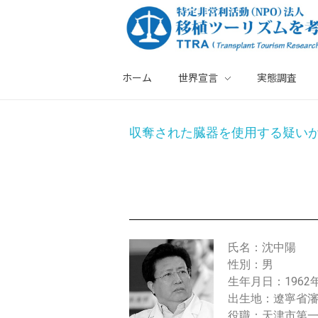
ホーム
世界宣言
実態調査
特定非営利活動法人・移植ツーリズムを考える会
沈
収奪された臓器を使用する疑い
中
陽
氏名：沈中陽
性別：男
生年月日：1962
出生地：遼寧省
役職：天津市第