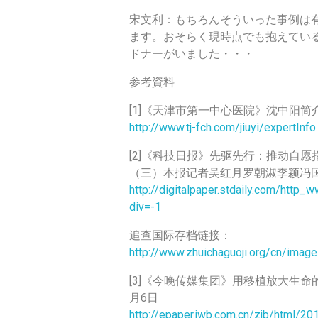
宋文利：もちろんそういった事例は
ます。おそらく現時点でも抱えてい
ドナーがいました・・・
参考資料
[1]《天津市第一中心医院》沈中阳简
http://www.tj-fch.com/jiuyi/expertInf
[2]《科技日报》先驱先行：推动自
（三）本报记者吴红月罗朝淑李颖冯国梧
http://digitalpaper.stdaily.com/http
div=-1
追查国际存档链接：
http://www.zhuichaguoji.org/cn/image
[3]《今晚传媒集团》用移植放大生命
月6日
http://epaper.jwb.com.cn/zjb/html/2