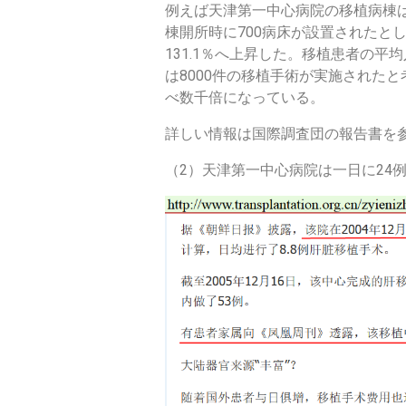
例えば天津第一中心病院の移植病棟は2
棟開所時に700病床が設置されたと
131.1％へ上昇した。移植患者の平均
は8000件の移植手術が実施されたと
べ数千倍になっている。
詳しい情報は国際調査団の報告書を
（2）天津第一中心病院は一日に24