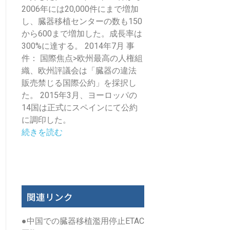
2006年には20,000件にまで増加
し、臓器移植センターの数も150
から600まで増加した。成長率は
300%に達する。 2014年7月 事
件： 国際焦点>欧州最高の人権組
織、欧州評議会は「臓器の違法
販売禁じる国際公約」を採択し
た。 2015年3月、ヨーロッパの
14国は正式にスペインにて公約
に調印した。
続きを読む
関連リンク
●
中国での臓器移植濫用停止ETAC