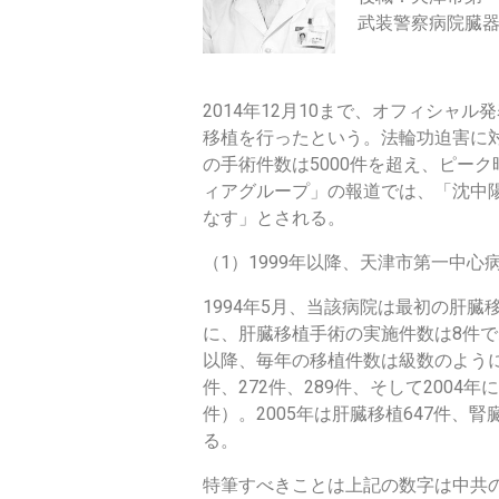
武装警察病院臓
2014年12月10まで、オフィシャ
移植を行ったという。法輪功迫害に対
の手術件数は5000件を超え、ピーク
ィアグループ」の報道では、「沈中
なす」とされる。
（1）1999年以降、天津市第一中
1994年5月、当該病院は最初の肝臓移
に、肝臓移植手術の実施件数は8件であ
以降、毎年の移植件数は級数のように増
件、272件、289件、そして2004年
件）。2005年は肝臓移植647件、腎
る。
特筆すべきことは上記の数字は中共