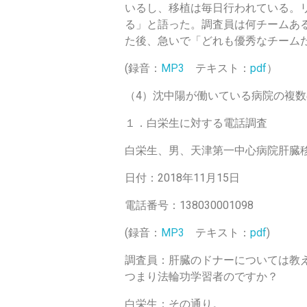
いるし、移植は毎日行われている。
る」と語った。調査員は何チームあ
た後、急いで「どれも優秀なチーム
(録音：
MP3
テキスト：
pdf
）
（4）沈中陽が働いている病院の複
１．白栄生に対する電話調査
白栄生、男、天津第一中心病院肝臓
日付：2018年11月15日
電話番号：138030001098
(録音：
MP3
テキスト：
pdf
)
調査員：肝臓のドナーについては教
つまり法輪功学習者のですか？
白栄生：その通り。