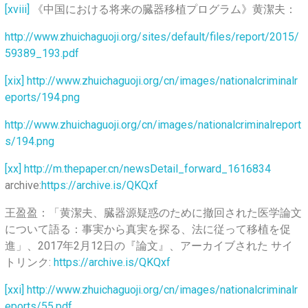
[xviii]
《中国における将来の臓器移植プログラム》黄潔夫：
http://www.zhuichaguoji.org/sites/default/files/report/2015/
59389_193.pdf
[xix]
http://www.zhuichaguoji.org/cn/images/nationalcriminalr
eports/194.png
http://www.zhuichaguoji.org/cn/images/nationalcriminalreport
s/194.png
[xx]
http://m.thepaper.cn/newsDetail_forward_1616834
archive:
https://archive.is/QKQxf
王盈盈：「黄潔夫、臓器源疑惑のために撤回された医学論文
について語る：事実から真実を探る、法に従って移植を促
進」、2017年2月12日の『論文』、アーカイブされた サイ
トリンク:
https://archive.is/QKQxf
[xxi]
http://www.zhuichaguoji.org/cn/images/nationalcriminalr
eports/55.pdf