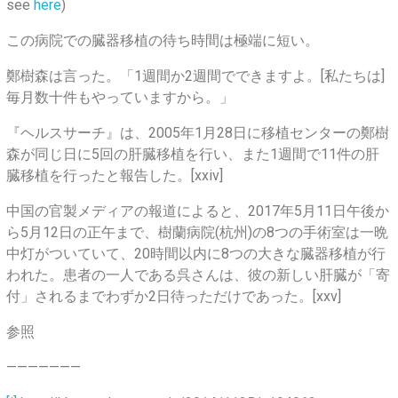
see
here
)
この病院での臓器移植の待ち時間は極端に短い。
鄭樹森は言った。「1週間か2週間でできますよ。[私たちは]
毎月数十件もやっていますから。」
『ヘルスサーチ』は、2005年1月28日に移植センターの鄭樹
森が同じ日に5回の肝臓移植を行い、また1週間で11件の肝
臓移植を行ったと報告した。[xxiv]
中国の官製メディアの報道によると、2017年5月11日午後か
ら5月12日の正午まで、樹蘭病院(杭州)の8つの手術室は一晩
中灯がついていて、20時間以内に8つの大きな臓器移植が行
われた。患者の一人である呉さんは、彼の新しい肝臓が「寄
付」されるまでわずか2日待っただけであった。[xxv]
参照
———————