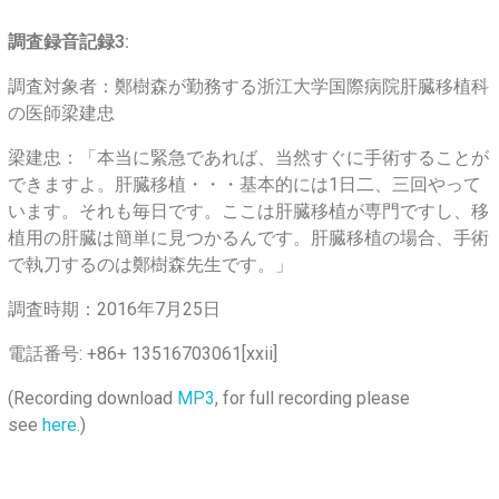
調査録音記録3:
調査対象者：鄭樹森が勤務する浙江大学国際病院肝臓移植科
の医師梁建忠
梁建忠：「本当に緊急であれば、当然すぐに手術することが
できますよ。肝臓移植・・・基本的には1日二、三回やって
います。それも毎日です。ここは肝臓移植が専門ですし、移
植用の肝臓は簡単に見つかるんです。肝臓移植の場合、手術
で執刀するのは鄭樹森先生です。」
調査時期：2016年7月25日
電話番号: +86+ 13516703061[xxii]
(Recording download
MP3
, for full recording please
see
here.
)