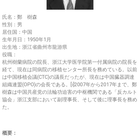
氏名：鄭 樹森
性別：男
居住国：中国
生年月日：1950年1月
出生地：浙江省曲州市龍游県
役職：
杭州樹蘭病院の院長、浙江大学医学院第一付属病院の院長を
経て、現在は同病院の移植センター所長を務めている。以前
は中国移植会議(CTC)の議長だったが、現在は中国臓器調達
組織連盟(OPO)の会長である。[i]
2007年から2017年まで、鄭
樹森は中国共産党の法輪功迫害の中枢機関である「反カルト
協会」浙江支部において副理事長、そして後に理事長を務め
た。
概要：