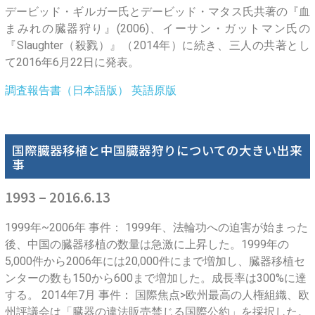
デービッド・ギルガー氏とデービッド・マタス氏共著の『血
まみれの臓器狩り』(2006)、イーサン・ガットマン氏の
『Slaughter（殺戮）』（2014年）に続き、三人の共著とし
て2016年6月22日に発表。
調査報告書（日本語版）
英語原版
国際臓器移植と中国臓器狩りについての大きい出来
事
1993 – 2016.6.13
1999年~2006年 事件： 1999年、法輪功への迫害が始まった
後、中国の臓器移植の数量は急激に上昇した。1999年の
5,000件から2006年には20,000件にまで増加し、臓器移植セ
ンターの数も150から600まで増加した。成長率は300%に達
する。 2014年7月 事件： 国際焦点>欧州最高の人権組織、欧
州評議会は「臓器の違法販売禁じる国際公約」を採択した。