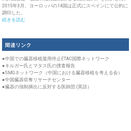
2015年3月、ヨーロッパの14国は正式にスペインにて公約に
調印した。
続きを読む
関連リンク
●
中国での臓器移植濫用停止ETAC国際ネットワーク
●
キルガー氏とマタス氏の捜査報告
●
SMGネットワーク（中国における臓器移植を考える会）
●
中国臓器収奪リサーチセンター
●
臓器の強制摘出に反対する医師団 (英語）