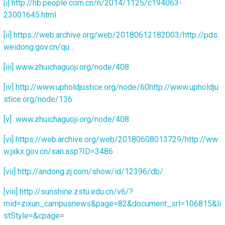
[i]
http://hb.people.com.cn/n/2014/1125/c194063-
23001645.html
[ii]
https://web.archive.org/web/20180612182003/http://pds.
weidong.gov.cn/qu…
[iii]
www.zhuichaguoji.org/node/408
[iv]
http://www.upholdjustice.org/node/60
http://www.upholdju
stice.org/node/136
[v]
www.zhuichaguoji.org/node/408
[vi]
https://web.archive.org/web/20180608013729/http://ww
w.jxkx.gov.cn/san.asp?ID=3486
[vii]
http://andong.zj.com/show/id/12396/db/
[viii]
http://sunshine.zstu.edu.cn/v6/?
mid=zixun_campusnews&page=82&document_srl=106815&li
stStyle=&cpage
=