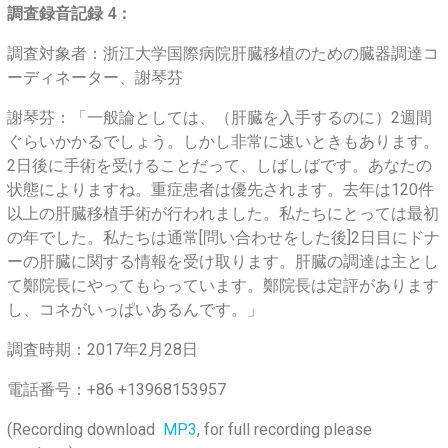
調査録音記録 4：
調査対象者：浙江大学国際病院肝臓移植のための臓器調達コ
ーディネーター、謝琴芬
謝琴芬：「一般論としては、（肝臓を入手するのに）2週間
ぐらいかかるでしょう。しかし非常に速いときもあります。
2日後に手術を受けることだって、しばしばです。あなたの
状態によりますね。重症患者は優先されます。去年は120件
以上の肝臓移植手術が行われました。私たちにとっては最初
の年でした。私たちは通常[問い合わせをした後]2日目にドナ
ーの肝臓に関する情報を受け取ります。肝臓の調達は主とし
て鄭院長にやってもらっています。鄭院長は定評があります
し、コネがいっぱいあるんです。」
調査時期：2017年2月28日
電話番号：+86 +13968153957
(Recording download
MP3
, for full recording please