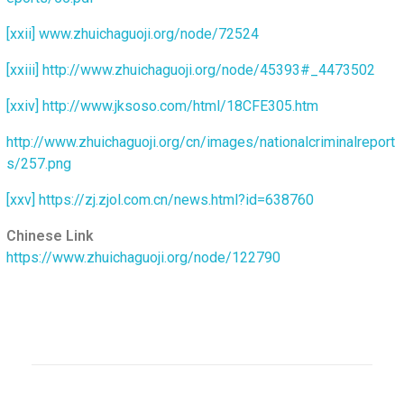
[xxii]
www.zhuichaguoji.org/node/72524
[xxiii]
http://www.zhuichaguoji.org/node/45393#_4473502
[xxiv]
http://www.jksoso.com/html/18CFE305.htm
http://www.zhuichaguoji.org/cn/images/nationalcriminalreport
s/257.png
[xxv]
https://zj.zjol.com.cn/news.html?id=638760
Chinese Link
https://www.zhuichaguoji.org/node/122790