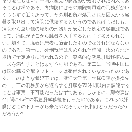
る可能性もない。中国共産党の臓器源が処刑された囚人であ
ることは稀である。各病院にはその病院御用達の刑務所がい
くつもすぐ近くあって、その刑務所が処刑された囚人から臓
器を取り出して病院に供給するというのであればまだしも。
病院から遠い他の場所の刑務所が安定した所定の臓器源であ
って、病院がそこから臓器を入手するとはまず考えられな
い。加えて、臓器は患者に適合したものでなければならない
のである。第一に、死刑執行は決められた時間、決められた
場所で予定通りに行われるので、突発的な緊急肝臓移植のニ
ーズを満たすことはまず不可能である。第二に、当時中国に
は国の臓器分配ネットワークは整備されていなかったのであ
る。このような状況下では、浙江大学第一付属病院が提携先
の二、三の刑務所から適合する肝臓を72時間以内に調達する
ことは事実上不可能だったはずである。しかるに、鄭樹森は
4年間に46件の緊急肝臓移植を行ったのである。これらの肝
臓はどこのドナーから来たのだろうか?真相はどうだったの
だろうか?