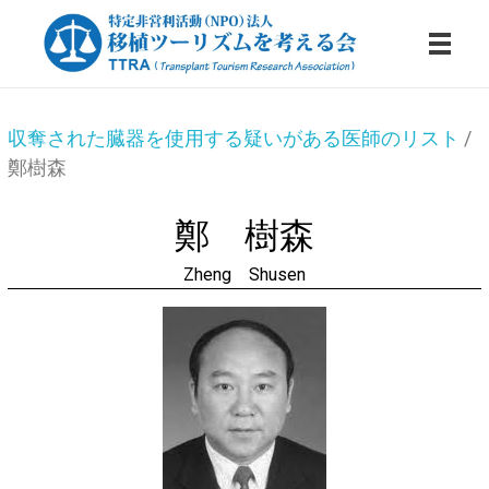
鄭
特定非営利活動法人・移植ツーリズムを考える会
収奪された臓器を使用する疑いがある医師のリスト
/
鄭樹森
樹
鄭 樹森
森
Zheng Shusen