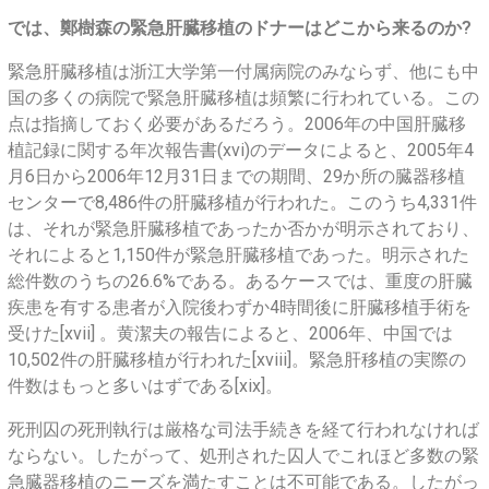
では、鄭樹森の緊急肝臓移植のドナーはどこから来るのか?
緊急肝臓移植は浙江大学第一付属病院のみならず、他にも中
国の多くの病院で緊急肝臓移植は頻繁に行われている。この
点は指摘しておく必要があるだろう。2006年の中国肝臓移
植記録に関する年次報告書(xvi)のデータによると、2005年4
月6日から2006年12月31日までの期間、29か所の臓器移植
センターで8,486件の肝臓移植が行われた。このうち4,331件
は、それが緊急肝臓移植であったか否かが明示されており、
それによると1,150件が緊急肝臓移植であった。明示された
総件数のうちの26.6%である。あるケースでは、重度の肝臓
疾患を有する患者が入院後わずか4時間後に肝臓移植手術を
受けた[xvii] 。黄潔夫の報告によると、2006年、中国では
10,502件の肝臓移植が行われた[xviii]。緊急肝移植の実際の
件数はもっと多いはずである[xix]。
死刑囚の死刑執行は厳格な司法手続きを経て行われなければ
ならない。したがって、処刑された囚人でこれほど多数の緊
急臓器移植のニーズを満たすことは不可能である。したがっ