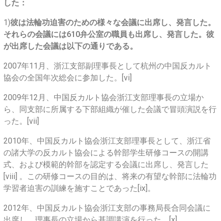
した：
1)
彼は法輪功迫害のための様々な会議に出席し、発言した。
それらの会議には610弁公室の職員も出席し、発言した。彼
が出席した会議は以下の通りである。
2007年11月、浙江支部副理事長として杭州の中国反カルト
協会の全国年次総会に参加した。[vi]
2009年12月、中国反カルト協会浙江支部理事長の立場か
ら、同支部に所属する下部組織が催した会議で冒頭演説を行
った。[vii]
2010年、中国反カルト協会浙江支部理事長として、浙江省
の諸大学の反カルト協会による幹部学生研修コースの開講
式、および模範的幹部を認定する会議に出席し、発言した
[viii] 。この研修コースの目的は、将来の有望な幹部に法輪功
学習者迫害の訓練を施すことであった[ix]。
2012年、中国反カルト協会浙江支部の事務局長合同会議に
出席し、理事長の立場から基調講演を行った。[x]