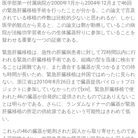
医学部第一付属病院が2000年1月から2004年12月まで46回
の緊急肝臓移植手術を行ったことが分かる。この論文で言及
されている移植の件数は比較的少ないと思われるが、しかし
医学的観点から見ると、この論文は鄭が勤務しているこの病
院が法輪功学習者からの生体臓器狩りに参加していることを
疑わせる重要な一つの証拠である。
緊急肝臓移植は、急性の肝臓病患者に対して72時間以内に行
われる緊急の肝臓移植手術である。組織の型を迅速に検出す
ることは困難であり、また適合する臓器が見つかるまでの待
ち時間が長いため、緊急肝臓移植は外国ではめったに見られ
ない。浙江省は2010年8月26日まで臓器提供パイロットプロ
ジェクトに参加していなかったので[xiv]、緊急肝臓移植で使
われた46の臓器が自発的に提供されたものではありえないこ
とは明らかである。さらに、ランダムなドナーの臓器が緊急
肝臓移植の所定の供給源であるという可能性はきわめて低
い。
これらの46の臓器が処刑された囚人から取り寄せたものであ