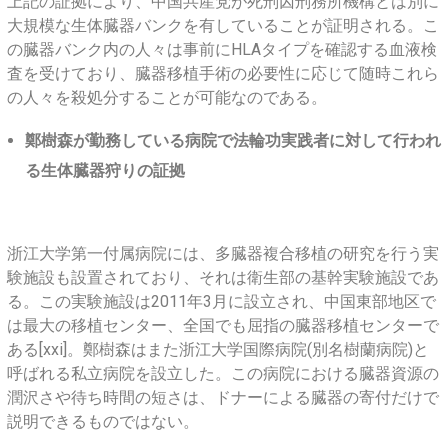
上記の証拠により、中国共産党が死刑囚刑務所機構とは別に
大規模な生体臓器バンクを有していることが証明される。こ
の臓器バンク内の人々は事前にHLAタイプを確認する血液検
査を受けており、臓器移植手術の必要性に応じて随時これら
の人々を殺処分することが可能なのである。
鄭樹森が勤務している病院で法輪功実践者に対して行われ
る生体臓器狩りの証拠
浙江大学第一付属病院には、多臓器複合移植の研究を行う実
験施設も設置されており、それは衛生部の基幹実験施設であ
る。この実験施設は2011年3月に設立され、中国東部地区で
は最大の移植センター、全国でも屈指の臓器移植センターで
ある[xxi]。鄭樹森はまた浙江大学国際病院(別名樹蘭病院)と
呼ばれる私立病院を設立した。この病院における臓器資源の
潤沢さや待ち時間の短さは、ドナーによる臓器の寄付だけで
説明できるものではない。