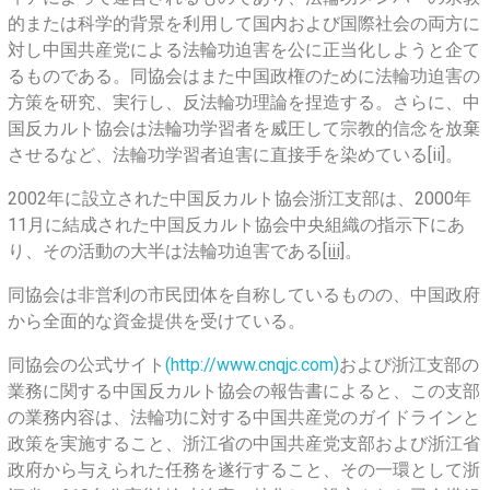
的または科学的背景を利用して国内および国際社会の両方に
対し中国共産党による法輪功迫害を公に正当化しようと企て
るものである。同協会はまた中国政権のために法輪功迫害の
方策を研究、実行し、反法輪功理論を捏造する。さらに、中
国反カルト協会は法輪功学習者を威圧して宗教的信念を放棄
させるなど、法輪功学習者迫害に直接手を染めている[ii]。
2002年に設立された中国反カルト協会浙江支部は、2000年
11月に結成された中国反カルト協会中央組織の指示下にあ
り、その活動の大半は法輪功迫害である
[iii]
。
同協会は非営利の市民団体を自称しているものの、中国政府
から全面的な資金提供を受けている。
同協会の公式サイト
(http://www.cnqjc.com)
および浙江支部の
業務に関する中国反カルト協会の報告書によると、この支部
の業務内容は、法輪功に対する中国共産党のガイドラインと
政策を実施すること、浙江省の中国共産党支部および浙江省
政府から与えられた任務を遂行すること、その一環として浙