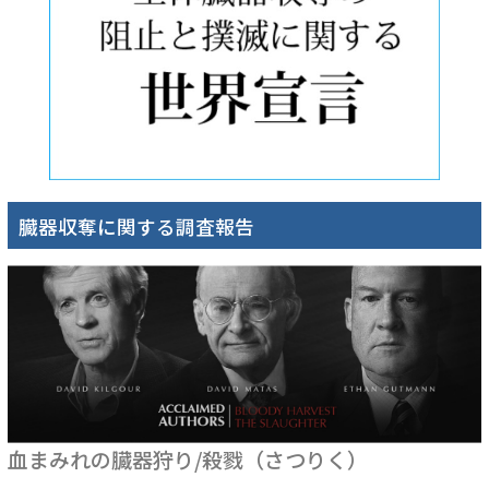
臓器収奪に関する調査報告
血まみれの臓器狩り/殺戮（さつりく）