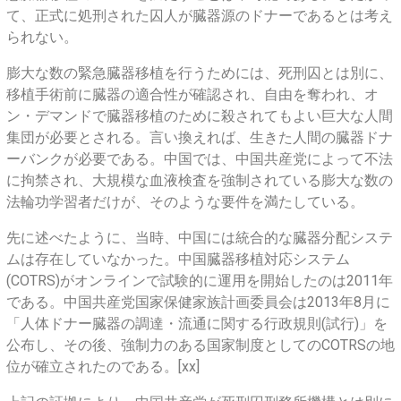
て、正式に処刑された囚人が臓器源のドナーであるとは考え
られない。
膨大な数の緊急臓器移植を行うためには、死刑囚とは別に、
移植手術前に臓器の適合性が確認され、自由を奪われ、オ
ン・デマンドで臓器移植のために殺されてもよい巨大な人間
集団が必要とされる。言い換えれば、生きた人間の臓器ドナ
ーバンクが必要である。中国では、中国共産党によって不法
に拘禁され、大規模な血液検査を強制されている膨大な数の
法輪功学習者だけが、そのような要件を満たしている。
先に述べたように、当時、中国には統合的な臓器分配システ
ムは存在していなかった。中国臓器移植対応システム
(COTRS)がオンラインで試験的に運用を開始したのは2011年
である。中国共産党国家保健家族計画委員会は2013年8月に
「人体ドナー臓器の調達・流通に関する行政規則(試行)」を
公布し、その後、強制力のある国家制度としてのCOTRSの地
位が確立されたのである。[xx]