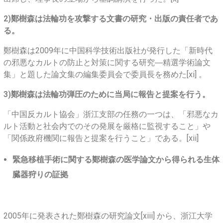
2)鄭樹森は法輪功を攻撃する文書の研究・出版の責任者であ
る。
鄭樹森は2009年に中国科学技術出版社が発行した「新時代
の邪悪なカルトの防止と対策に関する研究―精選学術論文
集」と題した論文集の編集委員会で委員長を務めた[xi] 。
3)鄭樹森は法輪功弾圧のために当局に報告と提案を行う。
「中国反カルト協会」浙江支部の任務の一つは、「邪悪なカ
ルト活動と社会内でのその発展を厳格に監視すること」や
「関係政府機関に報告と提案を行うこと」である。[xii]
緊急移植手術に関する鄭樹森の医学論文から得られる生体
臓器狩りの証拠
2005年に発表された鄭樹森の研究論文[xiii] から、浙江大学