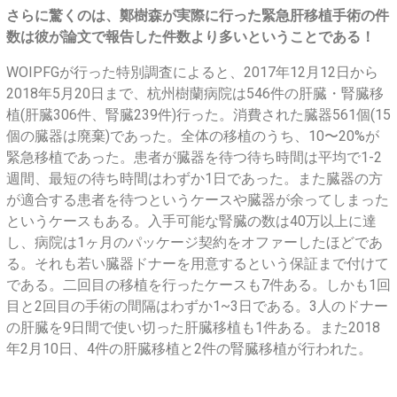
さらに驚くのは、鄭樹森が実際に行った緊急肝移植手術の件
数は彼が論文で報告した件数より多いということである！
WOIPFGが行った特別調査によると、2017年12月12日から
2018年5月20日まで、杭州樹蘭病院は546件の肝臓・腎臓移
植(肝臓306件、腎臓239件)行った。消費された臓器561個(15
個の臓器は廃棄)であった。全体の移植のうち、10〜20%が
緊急移植であった。患者が臓器を待つ待ち時間は平均で1-2
週間、最短の待ち時間はわずか1日であった。また臓器の方
が適合する患者を待つというケースや臓器が余ってしまった
というケースもある。入手可能な腎臓の数は40万以上に達
し、病院は1ヶ月のパッケージ契約をオファーしたほどであ
る。それも若い臓器ドナーを用意するという保証まで付けて
である。二回目の移植を行ったケースも7件ある。しかも1回
目と2回目の手術の間隔はわずか1~3日である。3人のドナー
の肝臓を9日間で使い切った肝臓移植も1件ある。また2018
年2月10日、4件の肝臓移植と2件の腎臓移植が行われた。