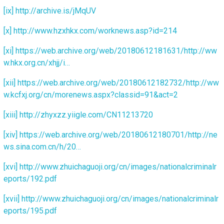
[ix]
http://archive.is/jMqUV
[x]
http://www.hzxhkx.com/worknews.asp?id=214
[xi]
https://web.archive.org/web/20180612181631/http://ww
w.hkx.org.cn/xhjj/i…
[xii]
https://web.archive.org/web/20180612182732/http://ww
w.kcfxj.org/cn/morenews.aspx?classid=91&act=2
[xiii]
http://zhyxzz.yiigle.com/CN11213720
[xiv]
https://web.archive.org/web/20180612180701/http://ne
ws.sina.com.cn/h/20…
[xvi]
http://www.zhuichaguoji.org/cn/images/nationalcriminalr
eports/192.pdf
[xvii]
http://www.zhuichaguoji.org/cn/images/nationalcriminalr
eports/195.pdf