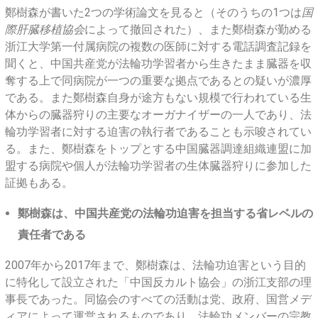
鄭樹森が書いた2つの学術論文を見ると（そのうちの1つは
国
際肝臓移植協会
によって撤回された）、また鄭樹森が勤める
浙江大学第一付属病院の複数の医師に対する電話調査記録を
聞くと、中国共産党が法輪功学習者から生きたまま臓器を収
奪する上で同病院が一つの重要な拠点であるとの疑いが濃厚
である。また鄭樹森自身が途方もない規模で行われている生
体からの臓器狩りの主要なオーガナイザーの一人であり、法
輪功学習者に対する迫害の執行者であることも示唆されてい
る。また、鄭樹森をトップとする中国臓器調達組織連盟に加
盟する病院や個人が法輪功学習者の生体臓器狩りに参加した
証拠もある。
鄭樹森は、中国共産党の法輪功迫害を担当する省レベルの
責任者である
2007年から2017年まで、鄭樹森は、法輪功迫害という目的
に特化して設立された「中国反カルト協会」の浙江支部の理
事長であった。同協会のすべての活動は党、政府、国営メデ
ィアによって運営されるものであり、法輪功メンバーの宗教