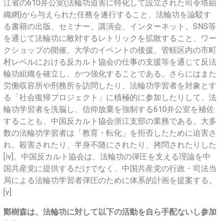
江省の610弁公室(法輪功迫害に特化して設立された司令塔組
織網)から与えられた任務を遂行すること、法輪功を論駁す
る書籍の出版、セミナー、講演会、インターネット、SNS等
を通じて法輪功に敵対するレトリックを拡散すること、ワー
クショップの開催、大学のイベントの後援、管轄区内の市町
村レベルにおける反カルト協会の仕事の支援等を通じて反法
輪功組織を確立し、かつ強化することである。さらにはまた
労働収容所や刑務所を訪問したり、法輪功学習者を対象とす
る「社会復帰プロジェクト」に積極的に参加したりして、法
輪功学習者を洗脳し、信仰放棄を強制する610弁公室を補佐
することも、中国反カルト協会浙江支部の業務である。大多
数の法輪功学習者は「教育・転化」を拒否したために迫害さ
れ、殺害されたり、半身不随にされたり、拷問されたりした
[iv]。中国反カルト協会は、法輪功の弾圧を支える理論を中
国共産党に提供するだけでなく、中国共産党の行政・司法当
局による法輪功学習者弾圧のために体系的計画を提案する。
[v]
鄭樹森は、法輪功に対して以下の活動を自ら手配ないし参加