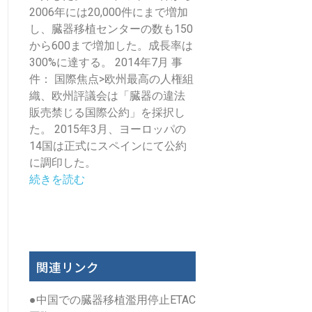
2006年には20,000件にまで増加
し、臓器移植センターの数も150
から600まで増加した。成長率は
300%に達する。 2014年7月 事
件： 国際焦点>欧州最高の人権組
織、欧州評議会は「臓器の違法
販売禁じる国際公約」を採択し
た。 2015年3月、ヨーロッパの
14国は正式にスペインにて公約
に調印した。
続きを読む
関連リンク
●
中国での臓器移植濫用停止ETAC