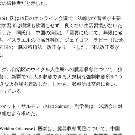
大の犠牲者だと示した。
Sabi）氏は19日のオンライン会議で、法輪功学習者が主要
功学習者は喫煙も飲酒もせず、良くない生活習慣がないた
示した。同氏は、中国の病院は「需要に応じて、無限に臓
年、イスラエルの心臓外科医、ジェイコブ・ラビー（Jacob
き、同国の「臓器移植法」改正をリードした。同法改正案が
た。
イグル自治区のウイグル人住民への臓器収奪について、独
は、新疆で5万人を収容できる大規模な強制収容所を2つ
大きな火葬場も建設した。しかも、収容所は空港に近い。
なっている」
ット・サルモン（Matt Salmon）副学長は、米議会に対
り組むよう求めた。
ldon Gilcrease）医師は、臓器収奪問題について、中国