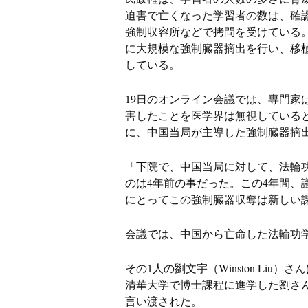
中
迫害で亡くなった学習者の数は、確認
」
強制収容所などで拷問を受けている
に大規模な強制臓器摘出を行い、移
している。
19日のオンライン会議では、専門家
害したことを医学界は無視している
に、中国当局が主導した強制臓器摘
「下院で、中国当局に対して、法輪
のは4年前の事だった。この4年間、
にとってこの強制臓器収奪は新しい
会議では、中国から亡命した法輪功
その1人の劉文宇（Winston Liu
清華大学で博士課程に進学した劉さ
言い渡された。