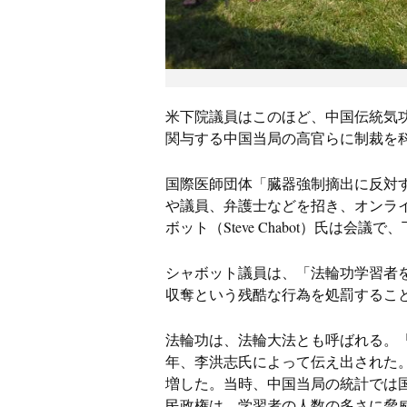
に
制
裁
米下院議員はこのほど、中国伝統気
関与する中国当局の高官らに制裁を
科
す
国際医師団体「臓器強制摘出に反対する
や議員、弁護士などを招き、オンラ
法
ボット（Steve Chabot）氏は
案
シャボット議員は、「法輪功学習者
を
収奪という残酷な行為を処罰するこ
推
法輪功は、法輪大法とも呼ばれる。「
年、李洪志氏によって伝え出された
進
増した。当時、中国当局の統計では国
民政権は、学習者の人数の多さに脅威を