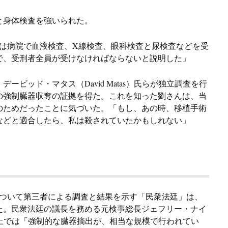
と身体検査を強いられた。
0人は病院で血液検査、X線検査、眼科検査と尿検査などを受
で、受刑者全員が受けなければならないと説明した」
デービッド・マタス（David Matas）氏らが独立調査を行
の強制臓器収奪の証拠を得た。これを知った劉さんは、当
のためだったことに気づいた。「もし、あの時、移植手術
などと適合したら、私は殺されていたかもしれない」
罪について第三者による調査と結果を示す「民衆法廷」は、
た。民衆法廷の議長を務める元検事総長ジェフリー・ナイ
）は、中国本土では「強制的な臓器摘出が、相当な規模で行われてい