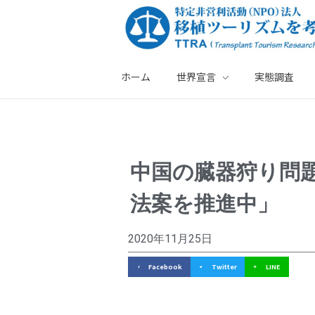
ホーム
世界宣言
実態調査
特定非営利活動法人・移植ツーリズムを考える会
中
中国の臓器狩り問
国
法案を推進中」
の
臓
2020年11月25日
器
Facebook
Twitter
LINE
狩