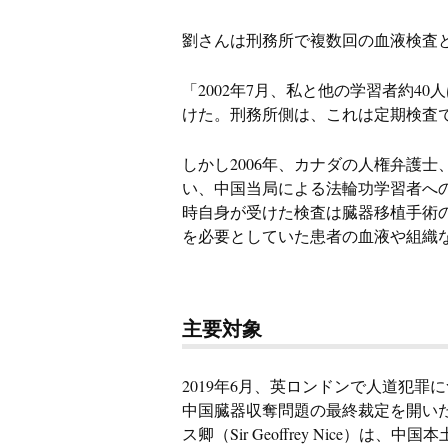
劉さんは刑務所で複数回の血液検査
「2002年7月、私と他の学習者約4
けた。刑務所側は、これは定期検査
しかし2006年、カナダの人権弁護士、
い、中国当局による法輪功学習者へ
時自身が受けた検査は臓器移植手術
を必要としていた患者の血液や組織
主要対象
2019年6月、英ロンドンで人道犯
中国臓器収奪問題の最終裁定を開い
ス卿（Sir Geoffrey Nice