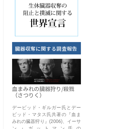
臓器収奪に関する調査報告
血まみれの臓器狩り/殺戮
（さつりく）
デービッド・ギルガー氏とデー
ビッド・マタス氏共著の『血ま
みれの臓器狩り』(2006)、イーサ
ン・ガットマン氏の