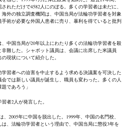
されただけで4582人にのぼる。多くの学習者は未だに、
。海外の独立調査機関は、中国当局が法輪功学習者を対象
植手術が必要な外国人患者に売り、暴利を得ていると批判
は、中国当局が20年以上にわたり多くの法輪功学習者を殺
と非難した。シャボット議員は、会議に出席した米議員
出の現状について紹介した。
功学習者への迫害を中止するよう求める決議案を可決した
議会では新しい議員が誕生し、職員も変わった。多くの人
課題であろう」
学習者2人が発言した。
）さんは、2005年に中国を脱出した。1999年、中国の名門校、
んは、法輪功学習者という理由で、中国当局に懲役3年を