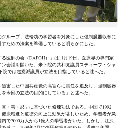
功グループ、法輪功の学習者を対象にした強制臓器収奪に
科すための法案を準備していると明らかにした。
医師の会（DAFOH）」は11月19日、医療界の専門家
イン会議を開いた。米下院の共和党議員スティーブ・シャ
会議で、下院では超党派議員が立法を目指していると述べた。
を迫害した中国共産党の高官らに責任を追及し、強制臓器
とを今回の立法の目的にしている」と述べた。
真・善・忍」に基づいた修煉功法である。中国で1992
。健康増進と道徳の向上に効果が著しいため、学習者が急
内で7000万人から1億人の学習者がいた。しかし、江沢
感じ、1999年7月に弾圧政策を始めた。過去21年間、