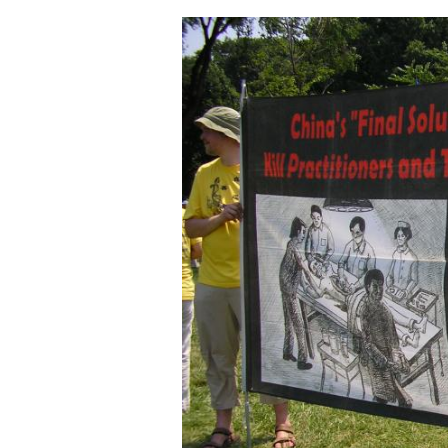
り
問
題
、
米
議
員
「
関
与
者