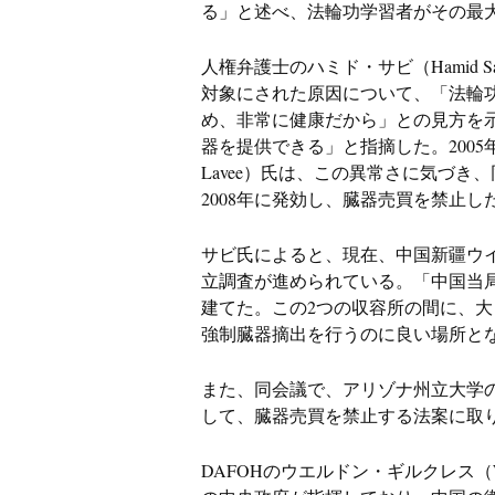
る」と述べ、法輪功学習者がその最
人権弁護士のハミド・サビ（Hamid 
対象にされた原因について、「法輪
め、非常に健康だから」との見方を
器を提供できる」と指摘した。2005
Lavee）氏は、この異常さに気づ
2008年に発効し、臓器売買を禁止し
サビ氏によると、現在、中国新疆ウ
立調査が進められている。「中国当局
建てた。この2つの収容所の間に、
強制臓器摘出を行うのに良い場所と
また、同会議で、アリゾナ州立大学のマ
して、臓器売買を禁止する法案に取
DAFOHのウエルドン・ギルクレス（We