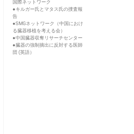
国際ネットワーク
●
キルガー氏とマタス氏の捜査報
告
●
SMGネットワーク（中国におけ
る臓器移植を考える会）
●
中国臓器収奪リサーチセンター
●
臓器の強制摘出に反対する医師
団 (英語）