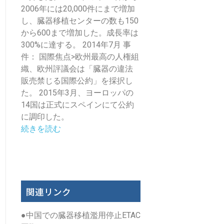
2006年には20,000件にまで増加
し、臓器移植センターの数も150
から600まで増加した。成長率は
300%に達する。 2014年7月 事
件： 国際焦点>欧州最高の人権組
織、欧州評議会は「臓器の違法
販売禁じる国際公約」を採択し
た。 2015年3月、ヨーロッパの
14国は正式にスペインにて公約
に調印した。
続きを読む
関連リンク
●
中国での臓器移植濫用停止ETAC