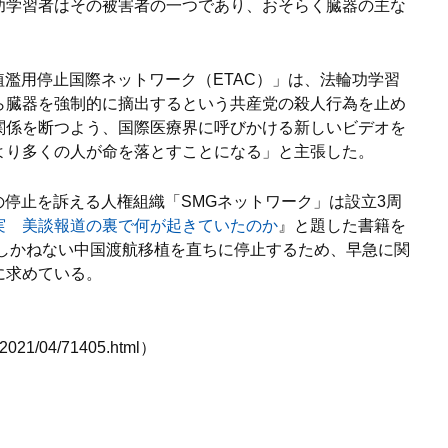
功学習者はその被害者の一つであり、おそらく臓器の主な
。
移植濫用停止国際ネットワーク（ETAC）」は、法輪功学習
ら臓器を強制的に摘出するという共産党の殺人行為を止め
関係を断つよう、国際医療界に呼びかける新しいビデオを
より多くの人が命を落とすことになる」と主張した。
スの停止を訴える人権組織「SMGネットワーク」は設立3周
実 美談報道の裏で何が起きていたのか
』と題した書籍を
担しかねない中国渡航移植を直ちに停止するため、早急に関
に求めている。
2021/04/71405.html）