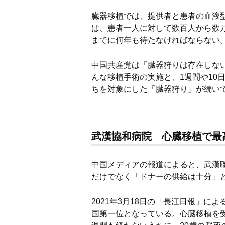
心
臓器移植では、提供者と患者の血液
臓
は、患者一人に対して数百人から数
までに何年も待たなければならない
移
植
中国共産党は「臓器狩りは存在しな
んな移植手術の実施と、1週間や10
を
ちを対象にした「臓器狩り」が続い
達
成
武漢協和病院 心臓移植で最
」
中国メディアの報道によると、武漢
と
だけでなく「ドナーの供給は十分」
宣
2021年3月18日の「長江日報」に
伝
国第一位となっている。心臓移植を