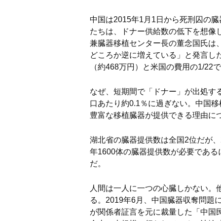
中国は2015年1月1日から死刑囚
たちは、ドナー供給数の低下を想像
兼臓器移植センター長の董念国氏は
どころか逆に増えている」と発言し
（約468万円）と米国の費用の1/2
なぜ、短期間で「ドナー」が出処す
口あたり約0.1％に過ぎない。中国
豊富な移植臓器が提供できる理由に
湖北省の臓器提供数は全国2位だが、
年1600体の臓器提供数が必要であ
だ。
人間は一人に一つの心臓しかない。
る。2019年6月、中国臓器収奪問
が関係者証言を元に裁量した「中国