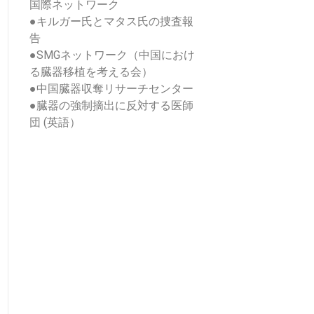
国際ネットワーク
●
キルガー氏とマタス氏の捜査報
告
●
SMGネットワーク（中国におけ
る臓器移植を考える会）
●
中国臓器収奪リサーチセンター
●
臓器の強制摘出に反対する医師
団 (英語）