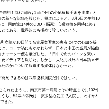
の男子ドナーが見つかった。
「全国初！協和病院は1日に4件の心臓移植手術を達成」と
の新たな記録を報じた。報道によると、8月6日の午前10
間に、同病院は4件のDBD（脳死）心臓移植を同時に終了
ことであり、世界的にも極めて珍しいという。
協和病院が10日間で名古屋実習生の患者に4つの心臓を提
には、コロナ禍にもかかわらず、日本と中国の当局が協働
別チャーター便を飛ばした。「日中で命のバトンを繋い
主要メディアも報じた。しかし、大紀元以外の日本語メデ
れたのかについて報道する媒体はなかった。
が発見できるのは武漢協和病院だけではない。
報じられたように、南京市第一病院はその時点までに102件
うち、54歳の張氏は、拡張型心筋症で入院し、わずか3
手できた。