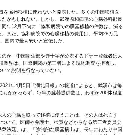
の臓器を臓器移植に使わないと発表した。多くの中国移植医
したかもしれない。しかし、武漢協和病院の心臓外科部長
、同年12月下旬に「協和病院での臓器移植の件数は、減る
た。また、協和病院での心臓移植の費用は、平均28万元
2で、国内で最も安いと宣伝した。
るのか。中国衛生部や赤十字が公表するドナー登録者は人
移植業界は、国際機関の第三者による現地調査を拒否し、
ついて説明を行なっていない。
2021年4月5日「湖北日報」の報道によると、武漢市は毎
るにもかかわらず、毎年の臓器提供数は、わずか200体程度
他人の心臓を取って移植に使うことは、その人は死亡す
題について、医師や弁護士、検察などからなる第三者委員会
民衆法廷」は、「強制的な臓器摘出は、長年にわたり中国