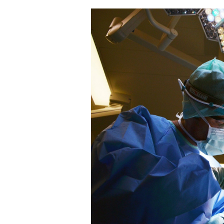
ィ
ア
「
臓
器
ド
ナ
ー
の
供
給