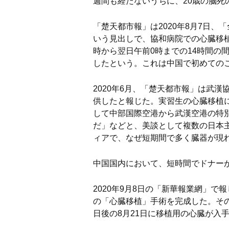
週間も経たないうちに、20歳の脳死
「楚天都市報」は2020年8月7日、
いう見出しで、協和病院での心臓移植
時から翌日午前0時までの14時間の
したという。これは中国で初めての
2020年6月、「楚天都市報」は武漢
供したと報じた。実習生の心臓移植
して中部国際空港から武漢空港の特
だ」などと、美談として複数の日本
ィアで、なぜ短期間で多く臓器が現
中国国内において、短時間でドナー
2020年9月8日の「新華報業網」で
の「心臓移植」手術を完成した。その
日後の8月21日に移植用の心臓が入