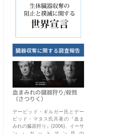
臓器収奪に関する調査報告
血まみれの臓器狩り/殺戮
（さつりく）
デービッド・ギルガー氏とデー
ビッド・マタス氏共著の『血ま
みれの臓器狩り』(2006)、イーサ
ン・ガットマン氏の