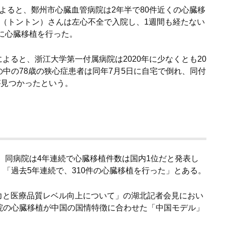
道によると、鄭州市心臓血管病院は2年半で80件近くの心臓移
彤（トントン）さんは左心不全で入院し、1週間も経たない
日に心臓移植を行った。
道によると、浙江大学第一付属病院は2020年に少なくとも20
中の78歳の狭心症患者は同年7月5日に自宅で倒れ、同付
が見つかったという。
年、同病院は4年連続で心臓移植件数は国内1位だと発表し
「過去5年連続で、310件の心臓移植を行った」とある。
術能力と医療品質レベル向上について」の湖北記者会見におい
院の心臓移植が中国の国情特徴に合わせた「中国モデル」