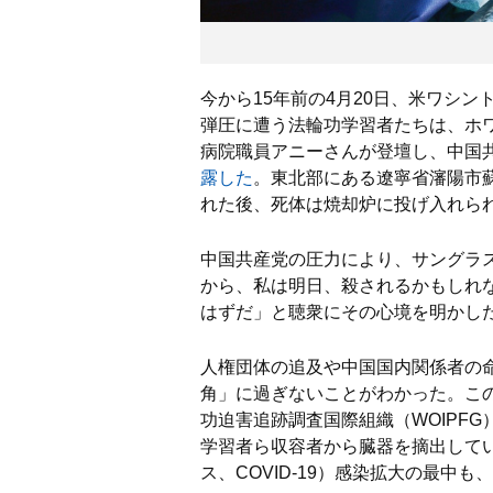
は
十
今から15年前の4月20日、米ワシ
分
弾圧に遭う法輪功学習者たちは、ホ
病院職員アニーさんが登壇し、中国
」
露した
。東北部にある遼寧省瀋陽市
れた後、死体は焼却炉に投げ入れら
「
中国共産党の圧力により、サングラ
1
から、私は明日、殺されるかもしれ
日
はずだ」と聴衆にその心境を明かし
4
人権団体の追及や中国国内関係者の
角」に過ぎないことがわかった。この
件
功迫害追跡調査国際組織（WOIPF
の
学習者ら収容者から臓器を摘出してい
ス、COVID-19）感染拡大の最中