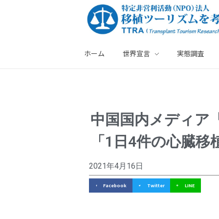
ホーム
世界宣言
実態調査
特定非営利活動法人・移植ツーリズムを考える会
中
中国国内メディア
国
「1日4件の心臓移
国
内
2021年4月16日
メ
Facebook
Twitter
LINE
デ