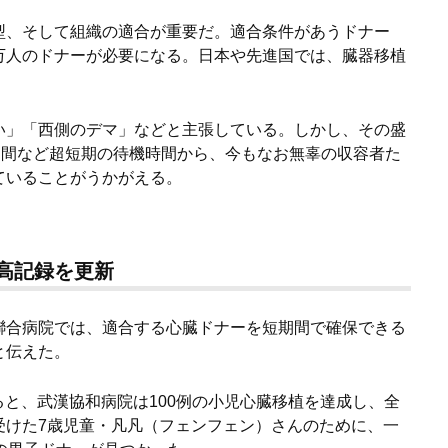
型、そして組織の適合が重要だ。適合条件があうドナー
万人のドナーが必要になる。日本や先進国では、臓器移植
。
い」「西側のデマ」などと主張している。しかし、その盛
日間など超短期の待機時間から、今もなお無辜の収容者た
ていることがうかがえる。
高記録を更新
聯合病院では、適合する心臓ドナーを短期間で確保できる
と伝えた。
よると、武漢協和病院は100例の小児心臓移植を達成し、全
受けた7歳児童・凡凡（フェンフェン）さんのために、一