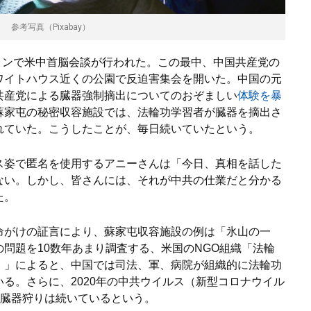
参考写真（Pixabay）
ントンで米中首脳会談が行われた。この最中、中国共産党の
ワイトハウス近くの公園で反迫害集会を開いた。中国の元
共産党による臓器強制摘出についてのおぞましい
体験を暴
蘇家屯の秘密収容施設では、法輪功学習者が臓器を摘出さ
れていた。こうしたことが、毎日続いていたという。
ス姿で匿名を使用するアニーさんは「今日、真相を話した
ない。しかし、皆さんには、それが中共の仕業だと分かる
た。
命がけの証言により、蘇家屯収容施設の例は「氷山の一
問題を10数年あまり調査する、米国のNGO組織「法輪
G）」によると、中国では司法、軍、病院が組織的に法輪功
る。さらに、2020年の中共ウイルス（新型コロナウイル
も、臓器狩りは続いているという。