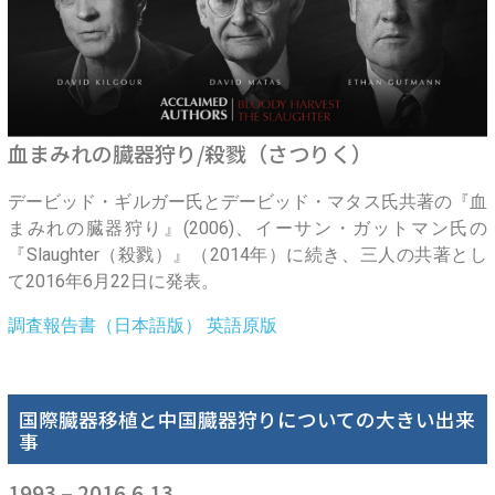
血まみれの臓器狩り/殺戮（さつりく）
デービッド・ギルガー氏とデービッド・マタス氏共著の『血
まみれの臓器狩り』(2006)、イーサン・ガットマン氏の
『Slaughter（殺戮）』（2014年）に続き、三人の共著とし
て2016年6月22日に発表。
調査報告書（日本語版）
英語原版
国際臓器移植と中国臓器狩りについての大きい出来
事
1993 – 2016.6.13