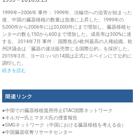
1999年~2006年 事件： 1999年、法輪功への迫害が始まった
後、中国の臓器移植の数量は急激に上昇した。1999年の
5,000件から2006年には20,000件にまで増加し、臓器移植セ
ンターの数も150から600まで増加した。成長率は300%に達
する。 2014年7月 事件： 国際焦点>欧州最高の人権組織、欧
州評議会は「臓器の違法販売禁じる国際公約」を採択した。
2015年3月、ヨーロッパの14国は正式にスペインにて公約に
調印した。
続きを読む
関連リンク
●
中国での臓器移植濫用停止ETAC国際ネットワーク
●
キルガー氏とマタス氏の捜査報告
●
SMGネットワーク（中国における臓器移植を考える会）
●
中国臓器収奪リサーチセンター