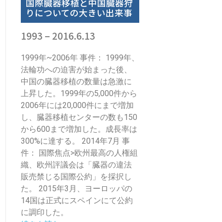
国際臓器移植と中国臓器狩
りについての大きい出来事
1993 – 2016.6.13
1999年~2006年 事件： 1999年、
法輪功への迫害が始まった後、
中国の臓器移植の数量は急激に
上昇した。1999年の5,000件から
2006年には20,000件にまで増加
し、臓器移植センターの数も150
から600まで増加した。成長率は
300%に達する。 2014年7月 事
件： 国際焦点>欧州最高の人権組
織、欧州評議会は「臓器の違法
販売禁じる国際公約」を採択し
た。 2015年3月、ヨーロッパの
14国は正式にスペインにて公約
に調印した。