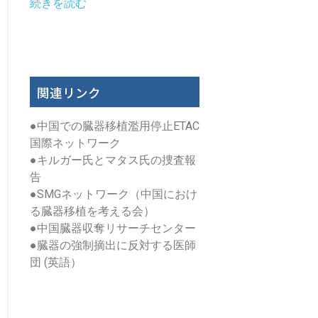
続きを読む
関連リンク
●
中国での臓器移植濫用停止ETAC
国際ネットワーク
●
キルガー氏とマタス氏の捜査報
告
●
SMGネットワーク（中国におけ
る臓器移植を考える会）
●
中国臓器収奪リサーチセンター
●
臓器の強制摘出に反対する医師
団 (英語）