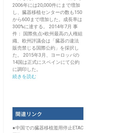
2006年には20,000件にまで増加
し、臓器移植センターの数も150
から600まで増加した。成長率は
300%に達する。 2014年7月 事
件： 国際焦点>欧州最高の人権組
織、欧州評議会は「臓器の違法
販売禁じる国際公約」を採択し
た。 2015年3月、ヨーロッパの
14国は正式にスペインにて公約
に調印した。
続きを読む
関連リンク
●
中国での臓器移植濫用停止ETAC