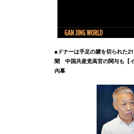
■ドナーは手足の腱を切られた2
闇 中国共産党高官の関与も【イ
內幕