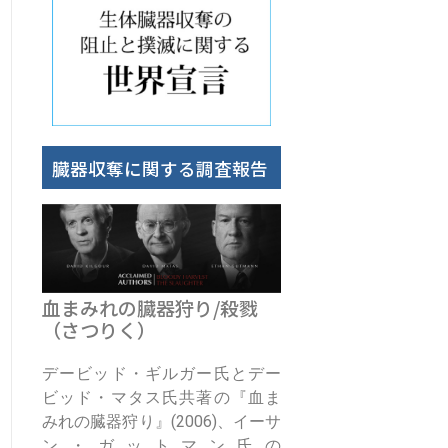
臓器収奪に関する調査報告
血まみれの臓器狩り/殺戮
（さつりく）
デービッド・ギルガー氏とデー
ビッド・マタス氏共著の『血ま
みれの臓器狩り』(2006)、イーサ
ン・ガットマン氏の