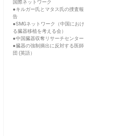
国際ネットワーク
●
キルガー氏とマタス氏の捜査報
告
●
SMGネットワーク（中国におけ
る臓器移植を考える会）
●
中国臓器収奪リサーチセンター
●
臓器の強制摘出に反対する医師
団 (英語）