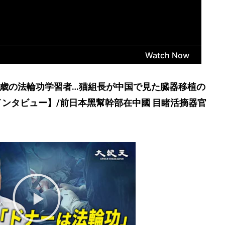
1歳の法輪功学習者…猫組長が中国で見た臓器移植の
ンタビュー】/前日本黑幫幹部在中國 目睹活摘器官